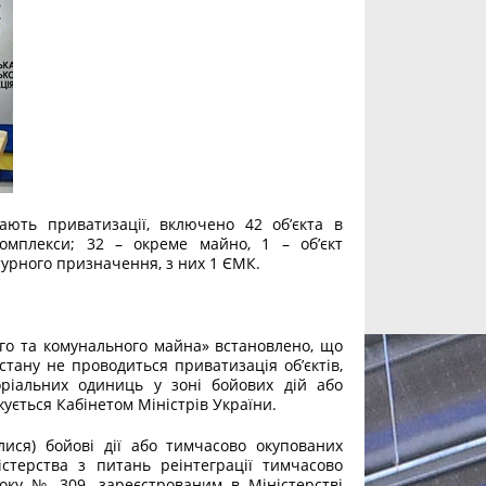
гають приватизації, включено 42 об’єкта в
комплекси; 32 – окреме майно, 1 – об’єкт
турного призначення, з них 1 ЄМК.
го та комунального майна» встановлено, що
стану не проводиться приватизація об’єктів,
оріальних одиниць у зоні бойових дій або
ується Кабінетом Міністрів України.
лися) бойові дії або тимчасово окупованих
стерства з питань реінтеграції тимчасово
оку № 309, зареєстрованим в Міністерстві