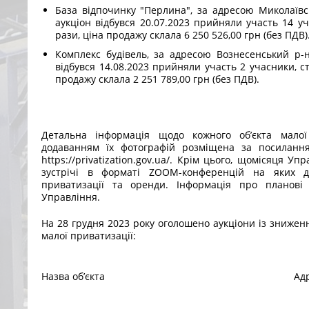
База відпочинку "Перлина", за адресою Миколаївсь
аукціон відбувся 20.07.2023 прийняли участь 14 уча
рази, ціна продажу склала 6 250 526,00 грн (без ПДВ)
Комплекс будівель, за адресою Вознесенський р-н,
відбувся 14.08.2023 прийняли участь 2 учасники, ст
продажу склала 2 251 789,00 грн (без ПДВ).
Детальна інформація щодо кожного об’єкта малої 
додаванням їх фотографій розміщена за посилан
https://privatization.gov.ua/. Крім цього, щомісяця У
зустрічі в форматі ZOOM-конференцій на яких д
приватизації та оренди. Інформація про планові
Управління.
На 28 грудня 2023 року оголошено аукціони із зниженн
малої приватизації:
Назва об’єкта
Ад