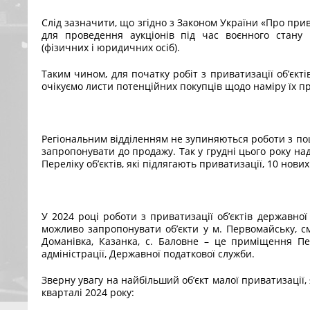
Слід зазначити, що згідно з Законом України «Про пр
для проведення аукціонів під час воєнного стану н
(фізичних і юридичних осіб).
Таким чином, для початку робіт з приватизації об’єкті
очікуємо листи потенційних покупців щодо наміру їх пр
Регіональним відділенням не зупиняються роботи з пош
запропонувати до продажу. Так у грудні цього року н
Переліку об’єктів, які підлягають приватизації, 10 нових
У 2024 році роботи з приватизації об’єктів державної
можливо запропонувати об’єкти у м. Первомайську, см
Доманівка, Казанка, с. Баловне – це приміщення Пе
адміністрації, Державної податкової служби.
Зверну увагу на найбільший об’єкт малої приватизації
кварталі 2024 року: