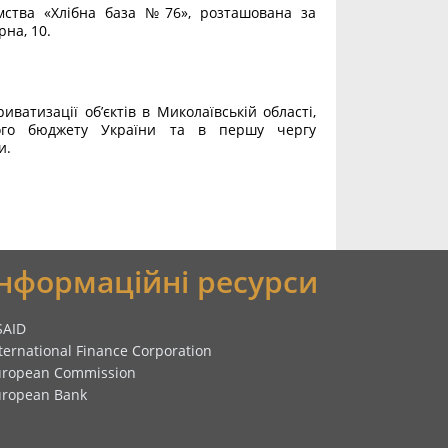
ства «Хлібна база №76», розташована за
рна, 10.
ватизації об’єктів в Миколаївській області,
ого бюджету України та в першу чергу
и.
Інформаційні ресурси
SAID
ternational Finance Corporation
uropean Commission
uropean Bank