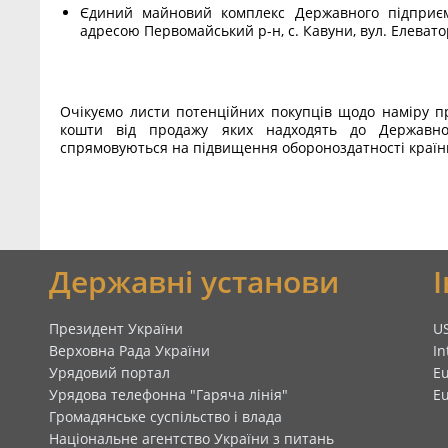
Єдиний майновий комплекс Державного підприєм
адресою Первомайський р-н, с. Кавуни, вул. Елевато
Очікуємо листи потенційних покупців щодо наміру при
кошти від продажу яких надходять до Державн
спрямовуються на підвищення обороноздатності країн
я
Державні установи
Президент України
U
Верховна Рада України
In
Урядовий портал
E
Урядова телефонна "Гаряча лінія"
E
Громадянське суспільство і влада
Національне агентство України з питань