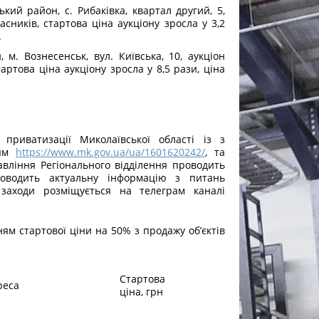
кий район, с. Рибаківка, квартал другий, 5,
сників, стартова ціна аукціону зросла у 3,2
.
 м. Вознесенськ, вул. Київська, 10, аукціон
артова ціна аукціону зросла у 8,5 рази, ціна
приватизації Миколаївської області із з
ням
https://www.mk.gov.ua/ua/1601620242/
, та
правління Регіонального відділення проводить
оводить актуальну інформацію з питань
 заходи розміщується на телеграм каналі
ям стартової ціни на 50% з продажу об’єктів
Стартова
реса
ціна, грн