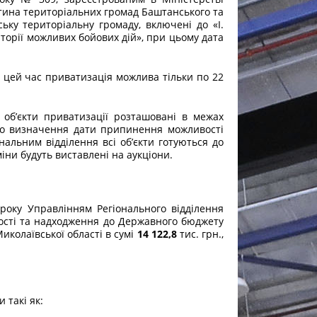
астина територіальних громад Баштанського та
ьку територіальну громаду, включені до «I.
риторії можливих бойових дій», при цьому дата
цей час приватизація можлива тільки по 22
кти приватизації розташовані в межах
 до визначення дати припинення можливості
альним відділення всі об’єкти готуються до
міни будуть виставлені на аукціони.
оку Управлінням Регіонального відділення
ності та надходження до Державного бюджету
Миколаївської області в сумі
14 122,8
тис. грн.,
 такі як: