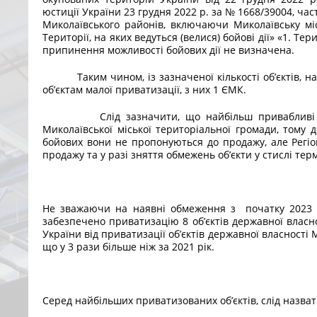
юстиції України 23 грудня 2022 р. за № 1668/39004, ч
Миколаївського районів, включаючи Миколаївську міс
Території, на яких ведуться (велися) бойові дії» «1. Те
припинення можливості бойових дії не визначена.
Таким чином, із зазначеної кількості об’єктів, на 
об’єктам малої приватизації, з них 1 ЄМК.
Слід зазначити, що найбільш привабливі об’є
Миколаївської міської територіальної громади, тому
бойових вони не пропонуються до продажу, але Регіон
продажу та у разі зняття обмежень об’єкти у стислі тер
Не зважаючи на наявні обмеження з початку 2023 р
забезпечено приватизацію 8 об’єктів державної влас
України від приватизації об’єктів державної власності 
що у 3 рази більше ніж за 2021 рік.
Серед найбільших приватизованих об’єктів, слід назвати