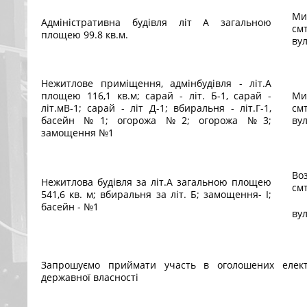
Ми
Адміністративна будівля літ А загальною
см
площею 99.8 кв.м.
вул
Нежитлове приміщення, адмінбудівля - літ.А
площею 116,1 кв.м; сарай - літ. Б-1, сарай -
Ми
літ.мВ-1; сарай - літ Д-1; вбиральня - літ.Г-1,
см
басейн №1; огорожа №2; огорожа №3;
вул
замощення №1
Во
Нежитлова будівля за літ.А загальною площею
смт
541,6 кв. м; вбиральня за літ. Б; замощення- І;
басейн - №1
вул
Запрошуємо приймати участь в оголошених електр
державної власності