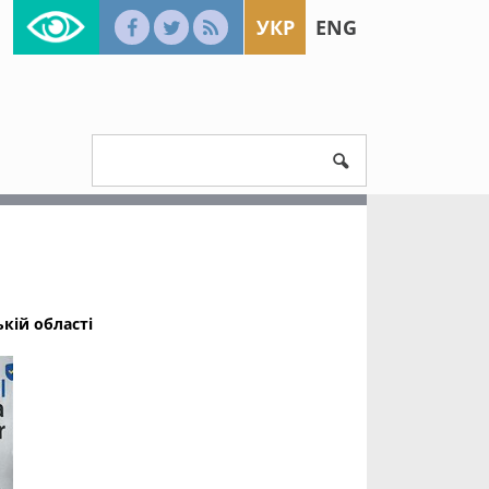
УКР
ENG
кій області