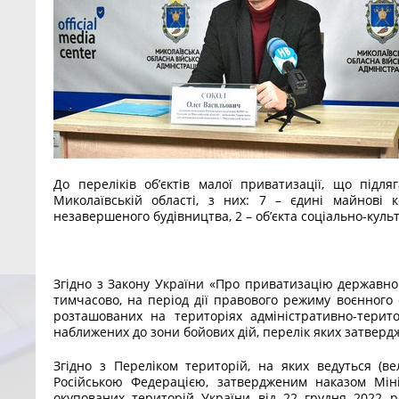
До переліків об’єктів малої приватизації, що підля
Миколаївській області, з них: 7 – єдині майнові 
незавершеного будівництва, 2 – об’єкта соціально-куль
Згідно з Закону України «Про приватизацію державно
тимчасово, на період дії правового режиму воєнного 
розташованих на територіях адміністративно-терит
наближених до зони бойових дій, перелік яких затвердж
Згідно з Переліком територій, на яких ведуться (ве
Російською Федерацією, затвердженим наказом Міні
окупованих територій України від 22 грудня 2022 р