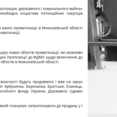
иватизацію державного і комунального майна»
еобхідна ініціатива потенційних покупців
в малої приватизації в Миколаївській області
иватизації.
уку нових об’єктів приватизації, які можливо
адані пропозиції до ФДМУ щодо включення до
 об’єктів в Миколаївській області.
 власності будуть продовжені і вже на зараз
т Арбузинка, Березанка, Братське, Єланець,
нсійного фонду України, Державної судової
, який плануємо запропонувати до продажу у І