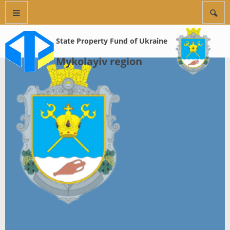
State Property Fund of Ukraine
Mykolayiv region