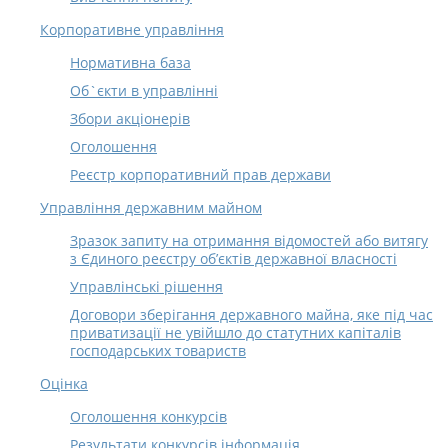
Корпоративне управління
Нормативна база
Об`єкти в управлінні
Збори акціонерів
Оголошення
Реєстр корпоративний прав держави
Управління державним майном
Зразок запиту на отримання відомостей або витягу
з Єдиного реєстру об’єктів державної власності
Управлінські рішення
Договори зберігання державного майна, яке під час
приватизації не увійшло до статутних капіталів
господарських товариств
Оцінка
Оголошення конкурсів
Результати конкурсів інформація