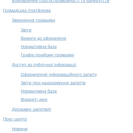
Відновлення платоспроможності та банкрутств
Громадська платформа
Звернення громадян
Звіти
Вимоги до оформленя
Нормативна база
Графік прийому громадян
Доступ до публічної інформації
Оформлення інформаційного запиту
Звіти про надходження запитів
Нормативна база
Відкриті дані
Державні закупівлі
Прес-центр
Новини