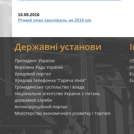
10.05.2016
Річний план закупівель на 2016 рік
я
Державні установи
Президент України
U
Верховна Рада України
In
Урядовий портал
E
Урядова телефонна "Гаряча лінія"
E
Громадянське суспільство і влада
Національне агентство України з питань
державної служби
Антикорупційний портал
Міністерство економічного розвитку і торгівлі