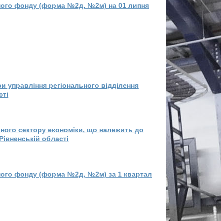
ного фонду (форма №2д. №2м) на 01 липня
и управління регіонального відділення
сті
вного сектору економіки, що належить до
Рівненській області
ного фонду (форма №2д, №2м) за 1 квартал