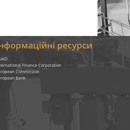
Інформаційні ресурси
SAID
ternational Finance Corporation
uropean Commission
uropean Bank