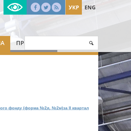
УКР
ENG
МА
ПРЕС-ЦЕНТР
ного фонду (форма №2д. №2м)за II квартал