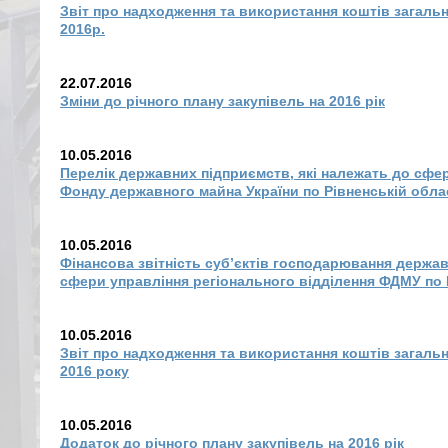
Звіт про надходження та використання коштів загаль
2016р.
22.07.2016
Зміни до річного плану закупівель на 2016 рік
10.05.2016
Перелік державних підприємств, які належать до сфер
Фонду державного майна України по Рівненській обла
10.05.2016
Фінансова звітність суб’єктів господарювання держа
сфери управління регіонального відділення ФДМУ по 
10.05.2016
Звіт про надходження та використання коштів загаль
2016 року
10.05.2016
Додаток до річного плану закупівель на 2016 рік