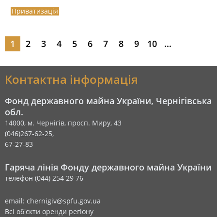
Приватизація
1
2
3
4
5
6
7
8
9
10
...
Контактна інформація
Фонд державного майна України, Чернігівська
обл.
14000, м. Чернігів, просп. Миру, 43
(046)267-62-25,
67-27-83
Гаряча лінія Фонду державного майна України
телефон (044) 254 29 76
email: chernigiv@spfu.gov.ua
Всі об'єкти оренди регіону