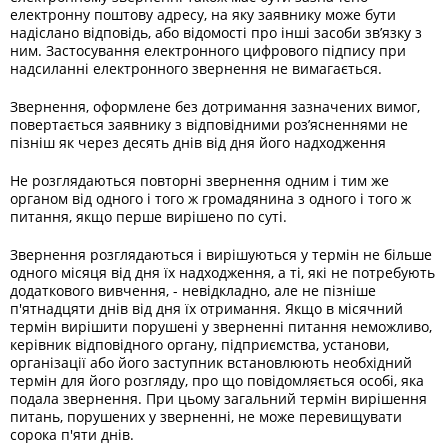
електронну поштову адресу, на яку заявнику може бути
надіслано відповідь, або відомості про інші засоби зв’язку з
ним. Застосування електронного цифрового підпису при
надсиланні електронного звернення не вимагається.
Звернення, оформлене без дотримання зазначених вимог,
повертається заявнику з відповідними роз’ясненнями не
пізніш як через десять днів від дня його надходження
Не розглядаються повторні звернення одним і тим же
органом від одного і того ж громадянина з одного і того ж
питання, якщо перше вирішено по суті.
Звернення розглядаються і вирішуються у термін не більше
одного місяця від дня їх надходження, а ті, які не потребують
додаткового вивчення, - невідкладно, але не пізніше
п'ятнадцяти днів від дня їх отримання. Якщо в місячний
термін вирішити порушені у зверненні питання неможливо,
керівник відповідного органу, підприємства, установи,
організації або його заступник встановлюють необхідний
термін для його розгляду, про що повідомляється особі, яка
подала звернення. При цьому загальний термін вирішення
питань, порушених у зверненні, не може перевищувати
сорока п'яти днів.