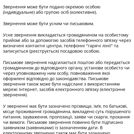
Звернення може бути подано окремою особою
(індивідуальне) або групою осіб (колективне).
Звернення може бути усним чи письмовим.
Усне звернення викладається громадянином на особистому
прийомі або за допомогою засобів телефонного зв’язку через
визначені контактні центри, телефонні "гарячі лінії" та
записується (реєструється) посадовою особою.
Письмове звернення надсилається поштою або передається
громадянином до відповідного органу, установи особисто чи
через уповноважену ним особу, повноваження якої
оформлені відповідно до законодавства. Письмове
звернення також може бути надіслане з використанням
мережі Інтернет, засобів електронного зв’язку (електронне
звернення).
У зверненні має бути зазначено прізвище, ім’я, по батькові,
місце проживання громадянина, викладено суть порушеного
питання, зауваження, пропозиції, заяви чи скарги, прохання
чи вимоги. Письмове звернення повинно бути підписано
заявником (заявниками) із зазначенням дати. В
електронному зверненні також має бути зазначено