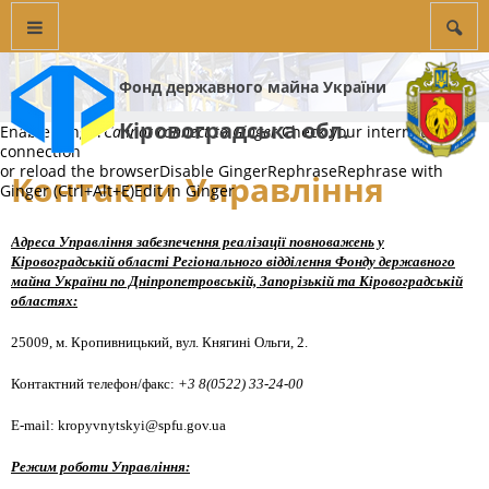
Фонд державного майна України
Кіровоградська обл.
Enable Ginger
Cannot connect to Ginger
Check your internet
connection
or reload the browser
Disable Ginger
Rephrase
Rephrase with
Контакти Управління
Ginger (Ctrl+Alt+E)
Edit in Ginger
Адреса
Управління
забезпечення реалізації повноважень у
Кіровоградській області Регіонального відділення Фонду державного
майна України по Дніпропетровській, Запорізькій та Кіровоградській
областях:
25009
, м
.
Кропивницький
, вул.
Княгині Ольги
,
2.
Контактн
ий
телефон
/факс
:
+3
8
(0522) 33-24-00
E-mail: kropyvnytskyi@spfu.gov.ua
Режим роботи
Управління
: