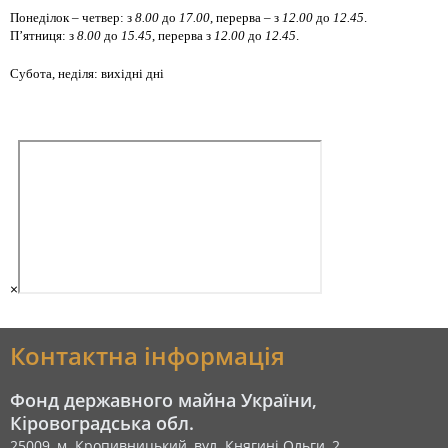
Понеділок
–
четвер: з
8.00
до
17.
00
, перерва – з
12.00
до
1
2
.
45
.
П
’
ятниця: з
8.00
до
15
.
45
, перерва з
12.00
до
12
.
45
.
Субота, неділя: вихідні дні
×
Контактна інформація
Фонд державного майна України,
Кіровоградська обл.
25009, м. Кропивницький, вул. Княгині Ольги, 2