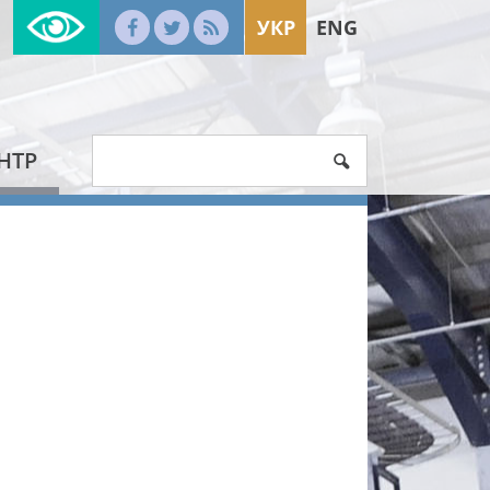
УКР
ENG
НТР