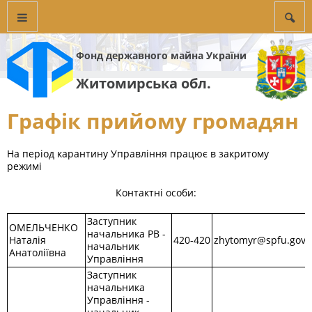
Фонд державного майна України
Житомирська обл.
Графік прийому громадян
На період карантину Управління працює в закритому
режимі
Контактні особи:
Заступник
ОМЕЛЬЧЕНКО
начальника РВ -
Наталія
420-420
zhytomyr@spfu.gov.
начальник
Анатоліївна
Управління
Заступник
начальника
Управління -