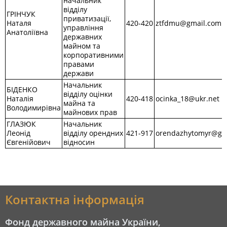
начальник
відділу
ГРІНЧУК
приватизації,
Наталя
420-420
ztfdmu@gmail.com.
управління
Анатоліївна
державних
майном та
корпоративними
правами
держави
Начальник
БІДЕНКО
відділу оцінки
Наталія
420-418
ocinka_18@ukr.net
майна та
Володимирівна
майнових прав
ГЛАЗЮК
Начальник
Леонід
відділу орендних
421-917
orendazhytomyr@gm
Євгенійович
відносин
Контактна інформація
Фонд державного майна України,