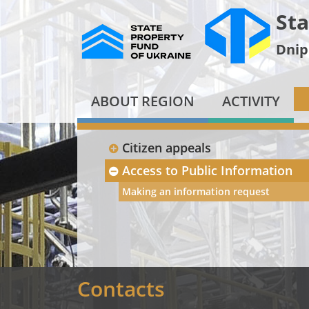
Sta
Dnip
ABOUT REGION
ACTIVITY
Citizen appeals
Access to Public Information
Making an information request
Contacts