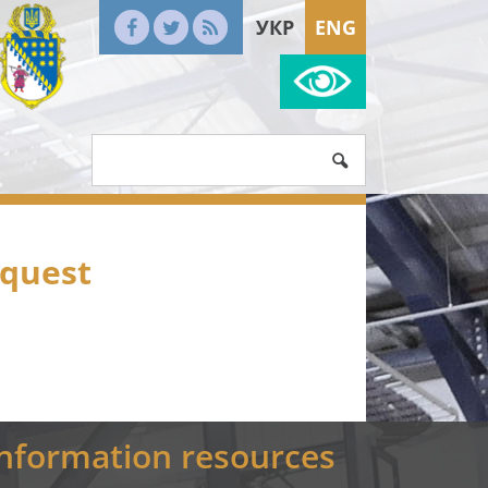
УКР
ENG
equest
Information resources