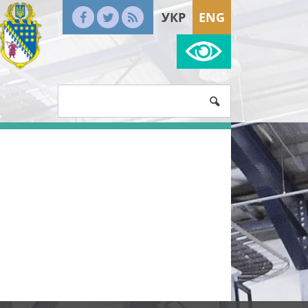
УКР
ENG