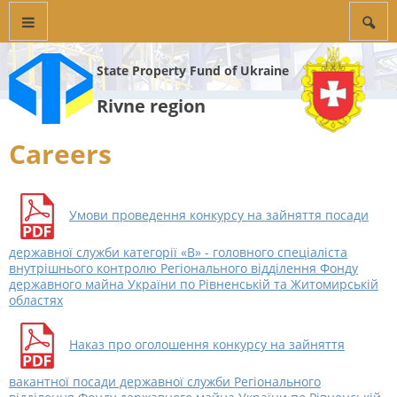
State Property Fund of Ukraine
Rivne region
Careers
Умови проведення конкурсу на зайняття посади
державної служби категорії «В» - головного спеціаліста
внутрішнього контролю Регіонального відділення Фонду
державного майна України по Рівненській та Житомирській
областях
Наказ про оголошення конкурсу на зайняття
вакантної посади державної служби Регіонального