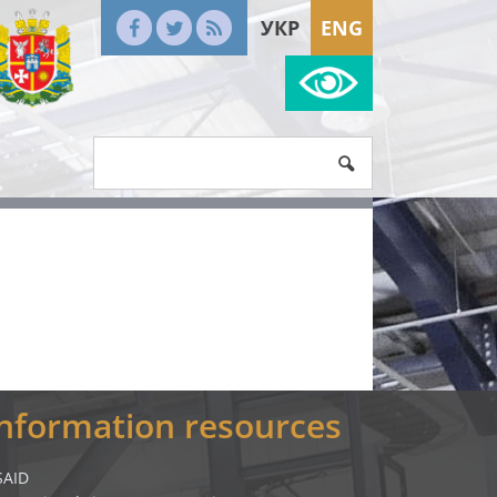
УКР
ENG
Information resources
SAID