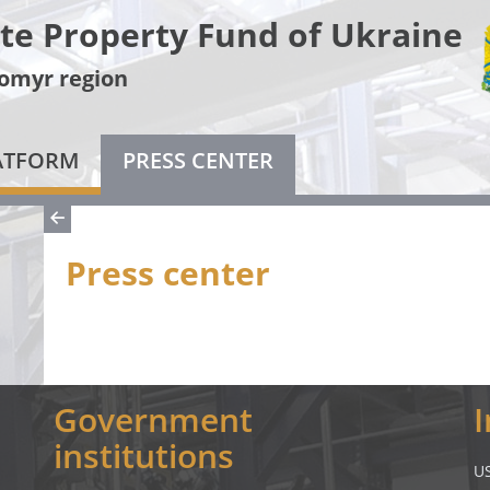
te Property Fund of Ukraine
omyr region
LATFORM
PRESS CENTER
Press center
Government
institutions
U