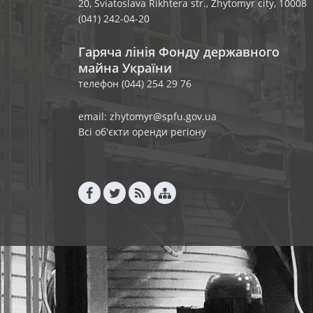
20, Sviatoslava Rikhtera str., Zhytomyr city, 10008
(041) 242-04-20
Гаряча лінія Фонду державного
майна України
телефон (044) 254 29 76
email: zhytomyr@spfu.gov.ua
Всі об'єкти оренди регіону