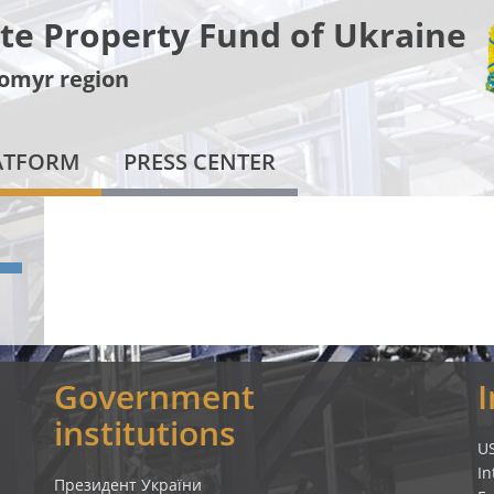
te Property Fund of Ukraine
omyr region
LATFORM
PRESS CENTER
Government
institutions
U
In
Президент України