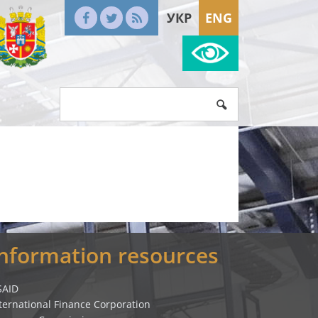
УКР
ENG
Information resources
SAID
ternational Finance Corporation