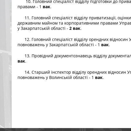
10. Головний спеціаліст відділу підготовки до прив
правами - 1
вак
.
11. Головний спеціаліст відділу приватизації, оцінк
державним майном та корпоративними правами Управл
у Закарпатській області -
2 вак
.
12. Головний спеціаліст відділу орендних відносин У
повноважень у Закарпатській області - 1
вак
.
13. Провідний документознавець відділу документаль
вак
.
14. Старший інспектор відділу орендних відносин Уп
повноважень у Волинській області - 1
вак
.