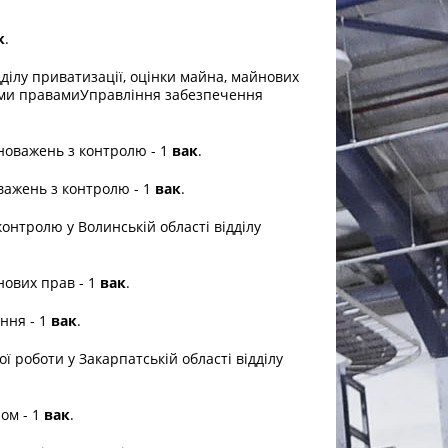
к
.
лу приватизації, оцінки майна, майнових
ими правамиУправління забезпечення
.
оважень з контролю - 1
вак
.
ажень з контролю - 1
вак
.
нтролю у Волинській області відділу
нових прав - 1
вак
.
ння - 1
вак
.
роботи у Закарпатській області відділу
ом - 1
вак
.