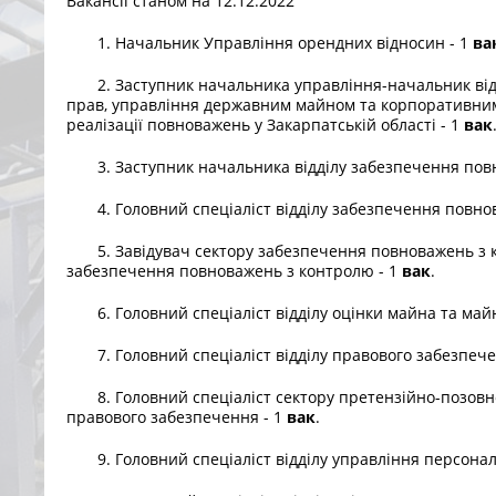
Вакансії станом на 12.12.2022
1. Начальник Управління орендних відносин - 1
ва
2. Заступник начальника управління-начальник відді
прав, управління державним майном та корпоративн
реалізації повноважень у Закарпатській області - 1
вак
3. Заступник начальника відділу забезпечення повн
4. Головний спеціаліст відділу забезпечення повнов
5. Завідувач сектору забезпечення повноважень з ко
забезпечення повноважень з контролю - 1
вак
.
6. Головний спеціаліст відділу оцінки майна та май
7. Головний спеціаліст відділу правового забезпече
8. Головний спеціаліст сектору претензійно-позовної 
правового забезпечення - 1
вак
.
9. Головний спеціаліст відділу управління персонал