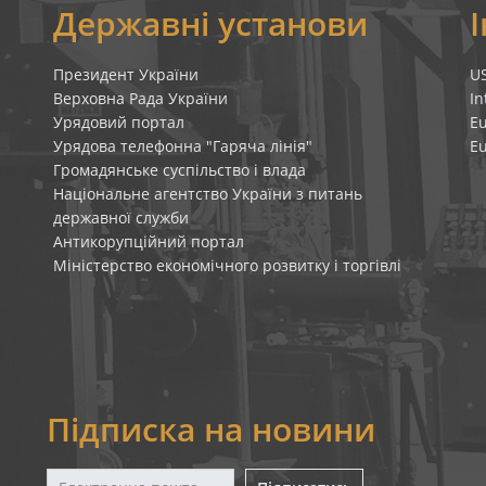
я
Державні установи
Президент України
U
Верховна Рада України
In
Урядовий портал
E
Урядова телефонна "Гаряча лінія"
E
Громадянське суспільство і влада
Національне агентство України з питань
державної служби
Антикорупційний портал
Міністерство економічного розвитку і торгівлі
Підписка на новини