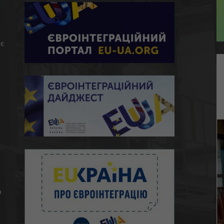
є
ю
о