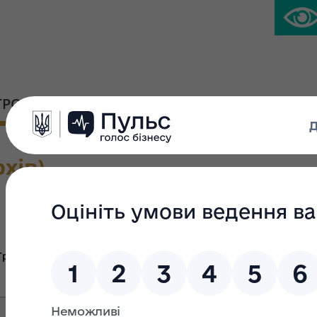
ГРОМАДСЬКА ПЛАТФОРМА
ПРЕС-ЦЕНТР
хів)
Велика приват
Група Ж
Група В
Гр