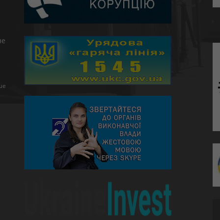
не
ше