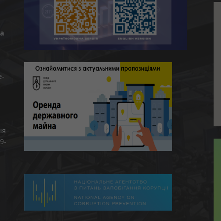
а
e-
ня
9-