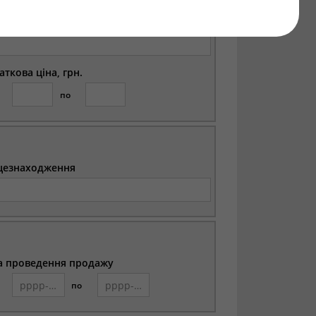
цезнаходження
аткова ціна, грн.
по
цезнаходження
а проведення продажу
по