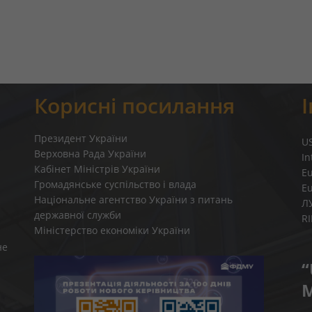
Корисні посилання
Президент України
U
Верховна Рада України
In
Кабінет Міністрів України
E
Громадянське суспільство і влада
E
Національне агентство України з питань
Л
державної служби
R
Міністерство економіки України
не
“
M