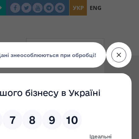
УКР
ENG
изація
упа Г
Група Е