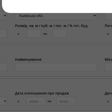
Регіон
Міс
Розмір, кв. м / куб. м / пог. м / % гот. буд.
Поч
з
по
з
Найменування
Міс
Дата оголошення про продаж
Дат
з
по
з