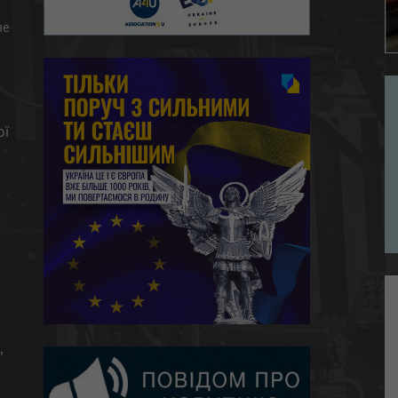
не
ої
,