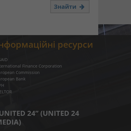
Знайти
Інформаційні ресурси
SAID
ternational Finance Corporation
uropean Commission
uropean Bank
УН
IELTOR
UNITED 24” (UNITED 24
EDIA)