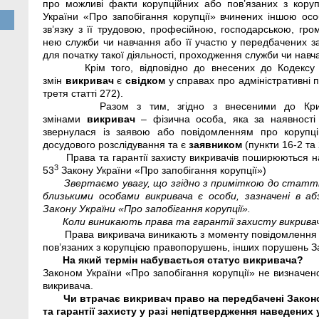
про можливі факти корупційних або пов’язаних з кору
України «Про запобігання корупції» вчинених іншою ос
зв’язку з її трудовою, професійною, господарською, гр
нею служби чи навчання або її участю у передбачених за
для початку такої діяльності, проходження служби чи навч
Крім того, відповідно до внесених до Кодексу
змін
викривач
є
свідком
у справах про адміністративні 
третя статті 272).
Разом з тим, згідно з внесеними до Кри
змінами
викривач
– фізична особа, яка за наявності
звернулася із заявою або повідомленням про корупц
досудового розслідування та є
заявником
(пункти 16-2 та 
Права та гарантії захисту викривачів поширюються 
3
53
Закону України «Про запобігання корупції»)
Звертаємо увагу, що згідно з приміткою до статті 
близькими особами викривача є особи, зазначені в 
Закону України «Про запобігання корупції».
Коли виникають права та гарантії захисту викрива
Права викривача виникають з моменту повідомлення 
пов’язаних з корупцією правопорушень, інших порушень За
На який термін набувається статус викривача?
Законом України «Про запобігання корупції» не визначено
викривача.
Чи втрачає викривач право на передбачені Законо
та гарантії захисту у разі непідтвердження наведених