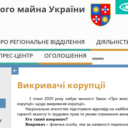
ого майна України
РО РЕГІОНАЛЬНЕ ВІДДІЛЕННЯ
ДІЯЛЬНІСТ
ПРЕС-ЦЕНТР
ОГОЛОШЕННЯ
Викривачі корупції
1 січня 2020 року набув чинності Закон «Про внес
корупції» щодо викривачів корупції».
Національне агентство підготувало відповіді на найбі
гарантії захисту їх трудових прав та умови отримання ви
Хто такий викривач?
у
Викривач –
фізична особа, яка за наявності перекон