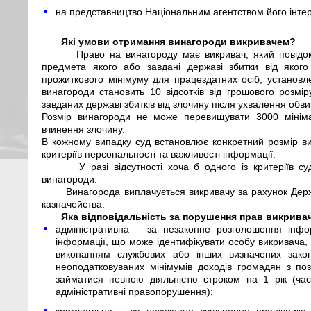
на представництво Національним агентством його інтере
Які умови отримання винагороди викривачем?
Право на винагороду має викривач, який повідо
предмета якого або завдані державі збитки від яког
прожиткового мінімуму для працездатних осіб, установл
винагороди становить 10 відсотків від грошового розмі
завданих державі збитків від злочину після ухвалення обв
Розмір винагороди не може перевищувати 3000 мініма
вчинення злочину.
В кожному випадку суд встановлює конкретний розмір ви
критеріїв персональності та важливості інформації.
У разі відсутності хоча б одного із критеріїв 
винагороди.
Винагорода виплачується викривачу за рахунок Де
казначейства.
Яка відповідальність за порушення прав викрива
адміністративна – за незаконне розголошення інфо
інформації, що може ідентифікувати особу викривача, й
виконанням службових або інших визначених зак
неоподатковуваних мінімумів доходів громадян з п
займатися певною діяльністю строком на 1 рік (час
адміністративні правопорушення);