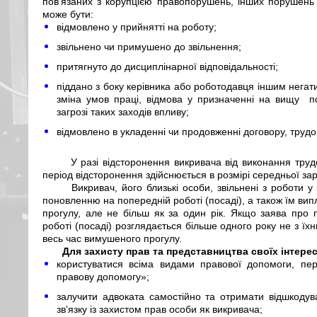
пов’язаних з корупцією правопорушень, інших порушень 
може бути:
відмовлено у прийнятті на роботу;
звільнено чи примушено до звільнення;
притягнуто до дисциплінарної відповідальності;
піддано з боку керівника або роботодавця іншим негат
зміна умов праці, відмова у призначенні на вищу п
загрозі таких заходів впливу;
відмовлено в укладенні чи продовженні договору, трудо
У разі відсторонення викривача від виконання труд
період відсторонення здійснюється в розмірі середньої заро
Викривач, його близькі особи, звільнені з роботи 
поновленню на попередній роботі (посаді), а також їм вип
прогулу, але не більш як за один рік. Якщо заява про 
роботі (посаді) розглядається більше одного року не з їхн
весь час вимушеного прогулу.
Для захисту прав та представництва своїх інтере
користуватися всіма видами правової допомоги, пе
правову допомогу»;
залучити адвоката самостійно та отримати відшкодув
зв’язку із захистом прав особи як викривача;