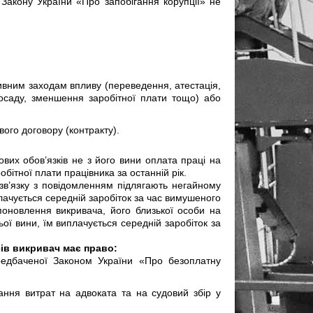
Закону України «Про запобігання корупції» не
ивним заходам впливу (переведення, атестація,
осаду, зменшення заробітної плати тощо) або
вого договору (контракту).
ових обов’язків не з його вини оплата праці на
бітної плати працівника за останній рік.
у зв’язку з повідомленням підлягають негайному
лачується середній заробіток за час вимушеного
поновлення викривача, його близької особи на
ьої вини, їм виплачується середній заробіток за
сів викривач має право:
редбаченої Законом України «Про безоплатну
ання витрат на адвоката та на судовий збір у