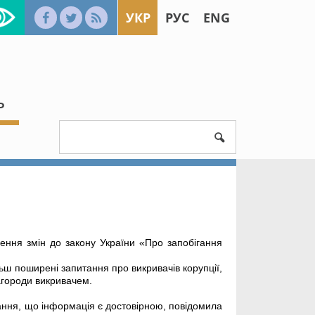
УКР
РУС
ENG
Ь
ення змін до закону України «Про запобігання
льш поширені запитання про викривачів корупції,
нагороди викривачем.
ання, що інформація є достовірною, повідомила