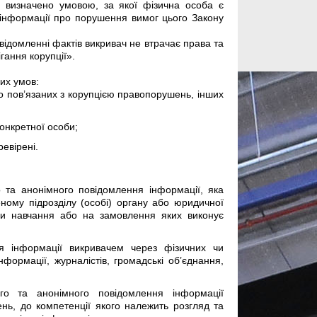
е визначено умовою, за якої фізична особа є
 інформації про порушення вимог цього Закону
відомленні фактів викривач не втрачає права та
гання корупції».
их умов:
о пов’язаних з корупцією правопорушень, інших
онкретної особи;
ревірені.
 та анонімного повідомлення інформації, яка
ному підрозділу (особі) органу або юридичної
чи навчання або на замовлення яких виконує
я інформації викривачем через фізичних чи
формації, журналістів, громадські об’єднання,
го та анонімного повідомлення інформації
нь, до компетенції якого належить розгляд та