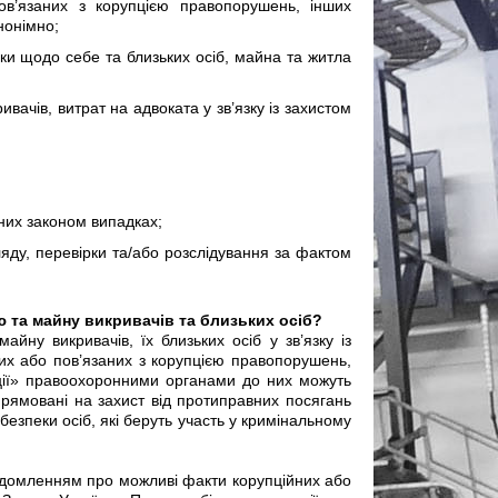
ов’язаних з корупцією правопорушень, інших
нонімно;
еки щодо себе та близьких осіб, майна та житла
ивачів, витрат на адвоката у зв’язку із захистом
ених законом випадках;
яду, перевірки та/або розслідування за фактом
’ю та майну викривачів та близьких осіб?
айну викривачів, їх близьких осіб у зв’язку із
их або пов’язаних з корупцією правопорушень,
ції» правоохоронними органами до них можуть
 спрямовані на захист від протиправних посягань
езпеки осіб, які беруть участь у кримінальному
овідомленням про можливі факти корупційних або