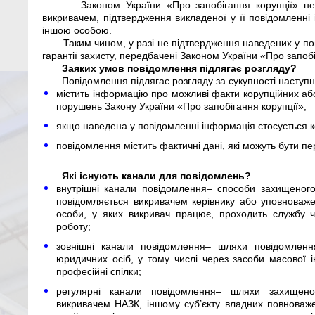
Законом України «Про запобігання корупції» н
викривачем, підтвердження викладеної у її повідомленні
іншою особою.
Таким чином, у разі не підтвердження наведених у по
гарантії захисту, передбачені Законом України «Про запобі
Заяких умов повідомлення підлягає розгляду?
Повідомлення підлягає розгляду за сукупності наступн
містить інформацію про можливі факти корупційних аб
порушень Закону України «Про запобігання корупції»;
якщо наведена у повідомленні інформація стосується к
повідомлення містить фактичні дані, які можуть бути пе
Які існують канали для повідомлень?
внутрішні канали повідомлення– способи захищеного
повідомляється викривачем керівнику або уповноваже
особи, у яких викривач працює, проходить службу 
роботу;
зовнішні канали повідомлення– шляхи повідомленн
юридичних осіб, у тому числі через засоби масової ін
професійні спілки;
регулярні канали повідомлення– шляхи захищено
викривачем НАЗК, іншому суб’єкту владних повноваже