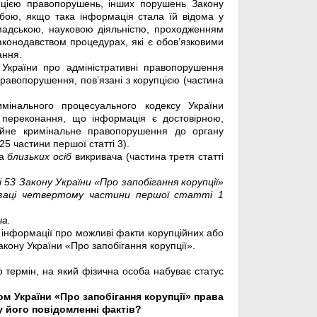
пцією правопорушень, інших порушень Закону
обою, якщо така інформація стала їй відома у
омадською, науковою діяльністю, проходженням
конодавством процедурах, які є обов’язковими
ання.
 України про адміністративні правопорушення
правопорушення, пов’язані з корупцією (частина
мінального процесуального кодексу України
 переконання, що інформація є достовірною,
ійне кримінальне правопорушення до органу
25 частини першої статті 3).
на
близьких осіб
викривача (частина третя статті
53 Закону України «Про запобігання корупції»
абзаці четвертому частини першої статті 1
ча.
інформації про можливі факти корупційних або
кону України «Про запобігання корупції».
 термін, на який фізична особа набуває статус
м України «Про запобігання корупції» права
 у його повідомленні фактів?