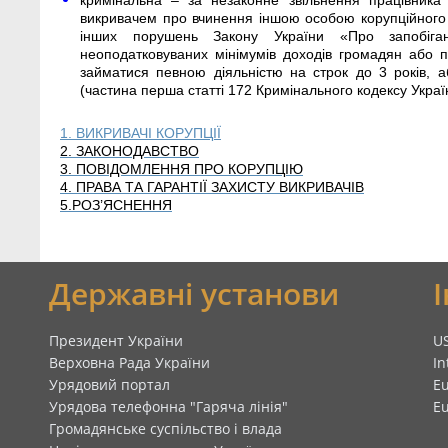
кримінальна – за незаконне звільнення працівника
викривачем про вчинення іншою особою корупційного 
інших порушень Закону України «Про запобіг
неоподатковуваних мінімумів доходів громадян або 
займатися певною діяльністю на строк до 3 років, 
(частина перша статті 172 Кримінального кодексу Украї
1. ВИКРИВАЧІ КОРУПЦІЇ
2. ЗАКОНОДАВСТВО
3. ПОВІДОМЛЕННЯ ПРО КОРУПЦІЮ
4. ПРАВА ТА ГАРАНТІЇ ЗАХИСТУ ВИКРИВАЧІВ
5.РОЗ’ЯСНЕННЯ
я
Державні установи
Президент України
U
Верховна Рада України
In
Урядовий портал
E
Урядова телефонна "Гаряча лінія"
E
Громадянське суспільство і влада