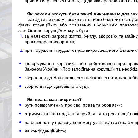
прийняття рішень з питань, щодо яких розкривається в
Які заходи можуть бути вжиті викривачем для за
Заходами захисту викривача та його близьких осіб у з
факти корупційних або пов’язаних з корупцією правоп
запобігання корупції» можуть бути:
за наявності загрози життю, житлу, здоров’ю та майну
правоохоронних органів;
при порушенні трудових прав викривача, його близьких 
інформування керівника або роботодавця про права
Законом України «Про запобігання корупції» та необхід
звернення до Національного агентства з питань запобіг
звернення до відповідного суду.
Які права має викривач?
бути повідомленим про свої права та обов’язки;
отримувати підтвердження прийняття та реєстрації пов
на безоплатну правову допомогу у зв’язку із захистом п
на конфіденційність;