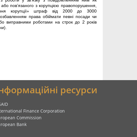
 з роботи у зв’язку з повідомленням ним як
або пов’язаного з корупцією правопорушення,
ання корупції» штраф від 2000 до 3000
позбавленням права обіймати певні посади чи
або виправними роботами на строк до 2 років
ни).
Інформаційні ресурси
SAID
ternational Finance Corporation
uropean Commission
uropean Bank