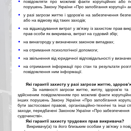
повідомляти про можливі факти корупційних або п
порушень Закону України «Про запобігання корупції» а
у разі загрози життю і здоров’ю на забезпечення безп
або на відмову від таких заходів;
на відшкодування витрат у зв’язку із захистом прав викр
прав особи як викривача, витрат на судовий збір;
на винагороду у визначених законом випадках;
на отримання психологічної допомоги;
на звільнення від юридичної відповідальності у визнач
на отримання інформації про стан та результати розгл
повідомлення ним інформації.
Які гарантії захисту у разі загрози життю, здоров
За наявності загрози життю, житлу, здоров’ю та м
здійсненим повідомленням про можливі факти корупційн
інших порушень Закону України «Про запобігання коруп
бути застосовані правові, організаційно-технічні та інші
заходи, передбачені Законом України «Про забезпечення б
судочинстві».
Які гарантії захисту трудових прав викривача?
Викривачу(а) та його близьким особам у зв’язку з п