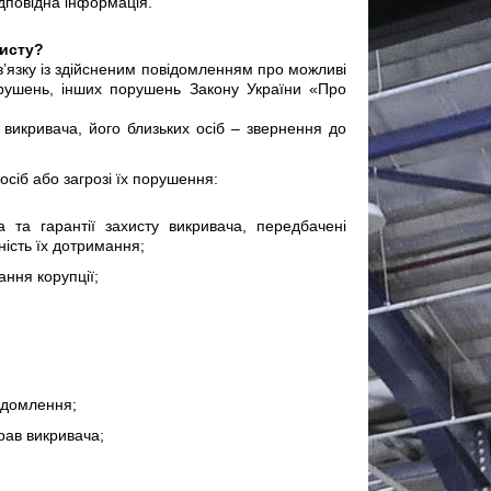
ідповідна інформація.
хисту?
в’язку із здійсненим повідомленням про можливі
орушень, інших порушень Закону України «Про
 викривача, його близьких осіб – звернення до
осіб або загрозі їх порушення:
 та гарантії захисту викривача, передбачені
ність їх дотримання;
ання корупції;
ідомлення;
рав викривача;