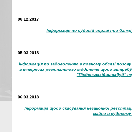
06.12.2017
Інформація по судовій справі про банк
05.03.2018
Інформація по задоволенню в повному обсязі позову
в інтересах регіонального відділення щодо витребу
"Південьзахідшляхбуд" н
06.03.2018
Інформація щодо скасування незаконної реєстраці
майно в судовому