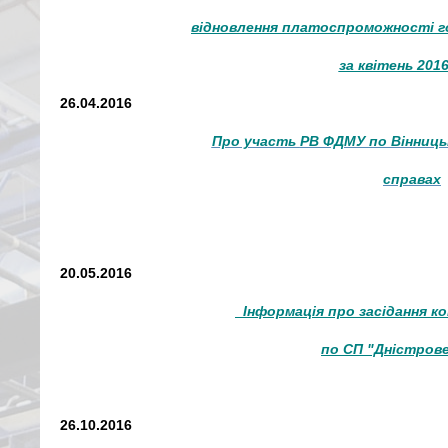
відновлення платоспроможності 
за квітень 201
26.04.2016
Про участь
РВ ФДМУ по Вінницьк
справах
20.05.2016
Інформація про засідання к
по СП "Дністрове
26.10.2016