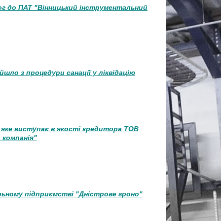
ог до ПАТ "Вінницький інструментальний
йшло з процедури санації у ліквідацію
 яке виступає в якості кредитора ТОВ
 компанія"
ільному підприємстві "Дністрове гроно"