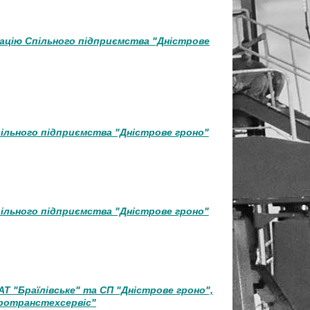
дацію Спільного підприємства "Дністрове
ільного підприємства "Дністрове гроно"
ільного підприємства "Дністрове гроно"
Т "Браїлівське" та СП "Дністрове гроно",
гротранстехсервіс"