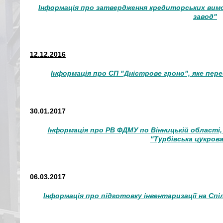
Інформація про затвердження кредиторських вим
завод"
12.12.2016
Інформація про СП "Дністрове гроно", яке пере
30.01.2017
Інформація про РВ ФДМУ по Вінницькій області,
"Турбівська цукрова
06.03.2017
Інформація про підготовку інвентаризації на Сп