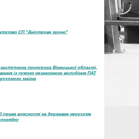
рутство СП "Дністрове гроно"
 заступника прокурора Вінницької області,
вання із чужого незаконного володіння ПАТ
ерухомого майна
ї права власності на державне нерухоме
 порядку