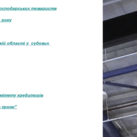
господарських товариств
6 року
ій області у
судових
омітету кредиторів
 гроно"