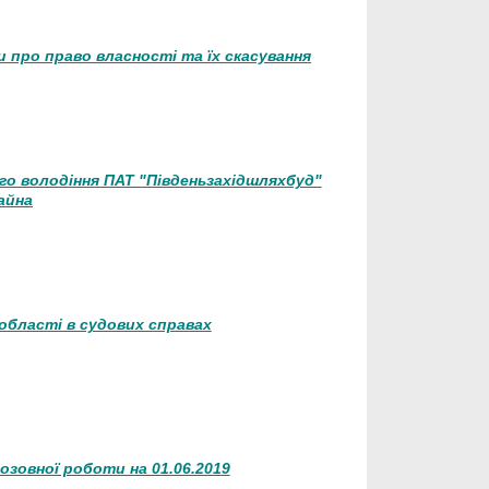
 про право власності та їх скасування
го володіння ПАТ "Південьзахідшляхбуд"
айна
області в судових справах
зовної роботи на 01.06.2019