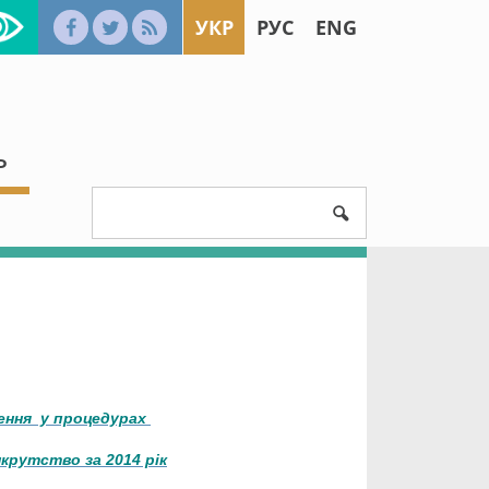
УКР
РУС
ENG
Ь
лення у процедурах
крутство за 2014 рік