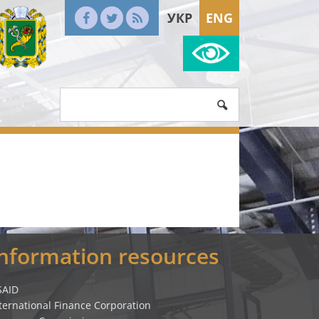
УКР
ENG
Information resources
SAID
ternational Finance Corporation