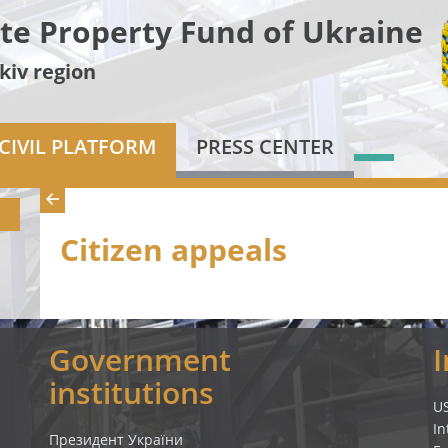
te Property Fund of Ukraine
kiv region
CIVIL PLATFORM
PRESS CENTER
Citizen appeals
Government
institutions
U
In
Президент України