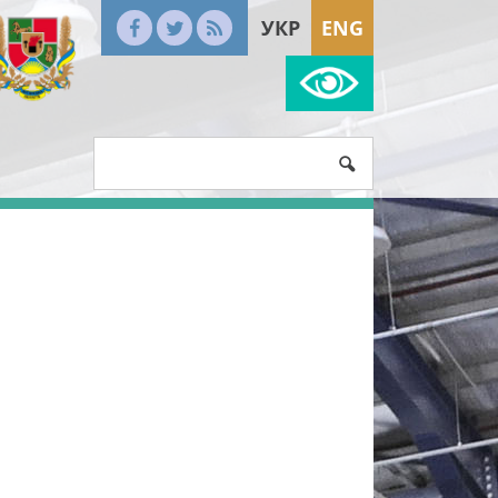
УКР
ENG