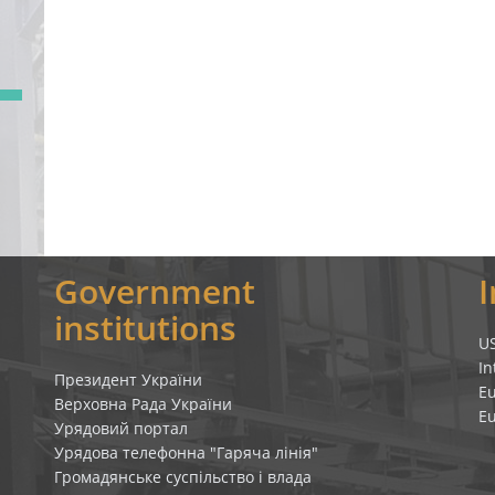
Government
institutions
U
In
Президент України
E
Верховна Рада України
E
Урядовий портал
Урядова телефонна "Гаряча лінія"
Громадянське суспільство і влада