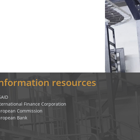
Information resources
SAID
ternational Finance Corporation
uropean Commission
uropean Bank