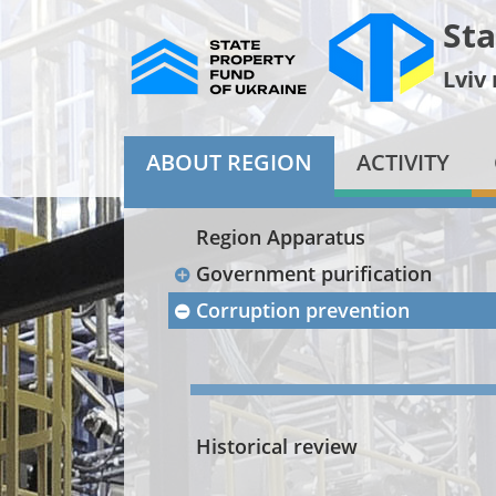
Sta
Lviv
ABOUT REGION
ACTIVITY
Region Apparatus
Government purification
Corruption prevention
Historical review