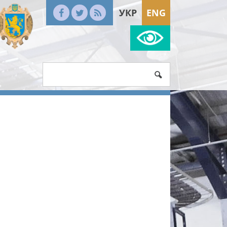
УКР
ENG