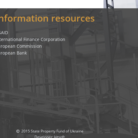
Information resources
SAID
ternational Finance Corporation
uropean Commission
uropean Bank
2015 State Property Fund of Ukraine
Developer:
kitsoft