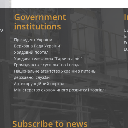
Government
institutions
iv
U
In
Президент України
E
Верховна Рада України
E
Урядовий портал
Урядова телефонна "Гаряча лінія"
Громадянське суспільство і влада
Національне агентство України з питань
державної служби
Антикорупційний портал
Міністерство економічного розвитку і торгівлі
Subscribe to news