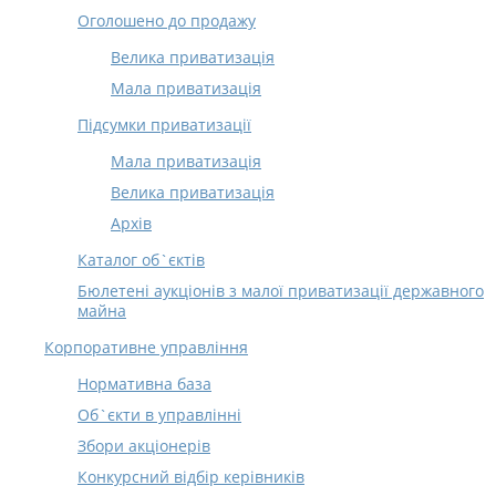
Оголошено до продажу
Велика приватизація
Мала приватизація
Підсумки приватизації
Мала приватизація
Велика приватизація
Архів
Каталог об`єктів
Бюлетені аукціонів з малої приватизації державного
майна
Корпоративне управління
Нормативна база
Об`єкти в управлінні
Збори акціонерів
Конкурсний відбір керівників