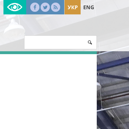
УКР
ENG