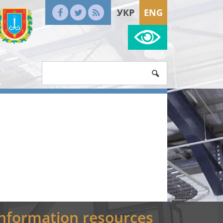
УКР
ENG
Information resources