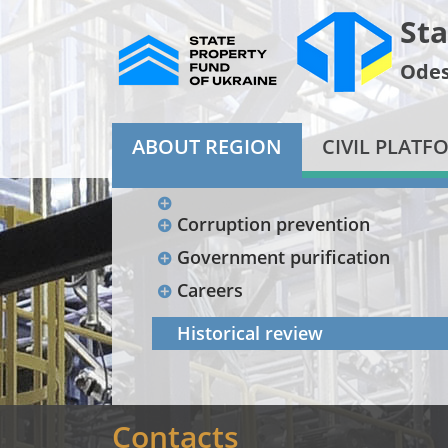
Sta
Odes
ABOUT REGION
CIVIL PLATF
Corruption prevention
Government purification
Careers
Historical review
Contacts