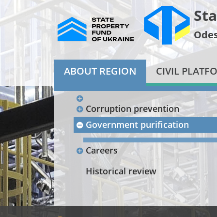
Sta
Odes
ABOUT REGION
CIVIL PLATF
Corruption prevention
Government purification
Careers
Historical review