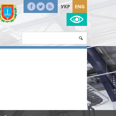
УКР
ENG