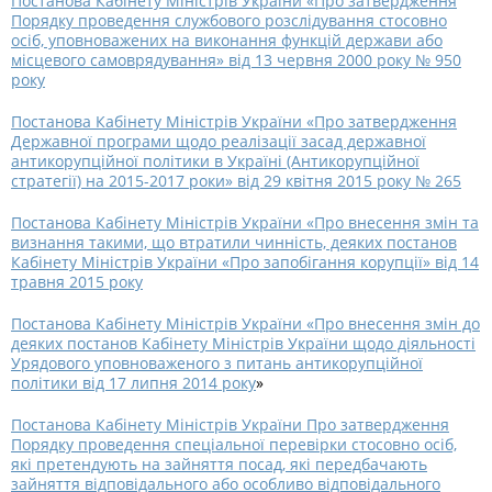
Постанова Кабінету Міністрів України «Про затвердження
Порядку проведення службового розслідування стосовно
осіб, уповноважених на виконання функцій держави або
місцевого самоврядування» від 13 червня 2000 року № 950
року
Постанова Кабінету Міністрів України «Про затвердження
Державної програми щодо реалізації засад державної
антикорупційної політики в Україні (Антикорупційної
стратегії) на 2015-2017 роки» від 29 квітня 2015 року № 265
Постанова Кабінету Міністрів України «Про внесення змін та
визнання такими, що втратили чинність, деяких постанов
Кабінету Міністрів України «Про запобігання корупції» від 14
травня 2015 року
Постанова Кабінету Міністрів України «Про внесення змін до
деяких постанов Кабінету Міністрів України щодо діяльності
Урядового уповноваженого з питань антикорупційної
політики від 17 липня 2014 року
»
Постанова Кабінету Міністрів України Про затвердження
Порядку проведення спеціальної перевірки стосовно осіб,
які претендують на зайняття посад, які передбачають
зайняття відповідального або особливо відповідального