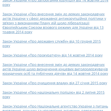
Закон України «Про запобігання корупції» від 14 жовтня 2014
року
Закон України «Про внесення змін до деяких законодавчих
актів України у сфері державної антикорупційної політики у
зв’язку з виконанням Плану дій щодо лібералізації
Європейським Союзом візового режиму для України від 13
травня 2014 року
Закон України «Про державну службу» від 10 грудня 2015
року
Закон України «Про прокуратуру» від 14 жовтня 2014 року
Закон України «Про внесення змін до деяких законодавчих
актів України щодо визначення кінцевих вигодоодержувачів
юридичних осіб та публічних діячів» від 14 жовтня 2014 року
Закон України «Про очищення влади» від 27 січня 2015 року
Закон України «Про національну поліцію» від 2 липня 2015
року
Закон України «Про Національне агентство України з питань
виявлення, розшуку та управління активами, одержаними