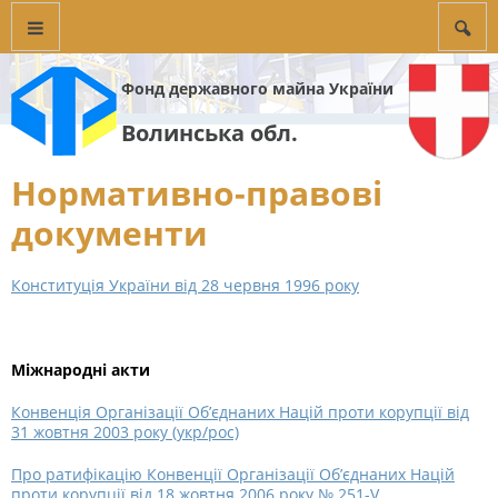
Фонд державного майна України
Волинська обл.
Нормативно-правові
документи
Конституція України від 28 червня 1996 року
Міжнародні акти
Конвенція Організації Об’єднаних Націй проти корупції від
31 жовтня 2003 року (укр/рос)
Про ратифікацію Конвенції Організації Об’єднаних Націй
проти корупції від 18 жовтня 2006 року № 251-V