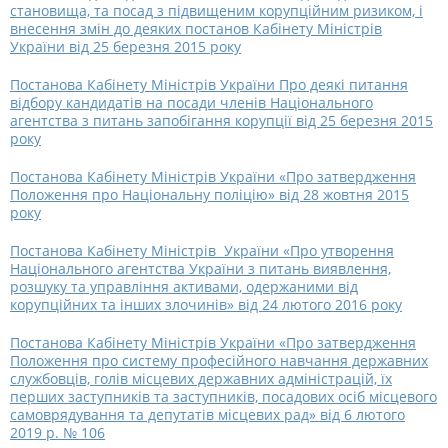
становища, та посад з підвищеним корупційним ризиком, і
внесення змін до деяких постанов Кабінету Міністрів
України від 25 березня 2015 року
Постанова Кабінету Міністрів України Про деякі питання
відбору кандидатів на посади членів Національного
агентства з питань запобігання корупції від 25 березня 2015
року
Постанова Кабінету Міністрів України «Про затвердження
Положення про Національну поліцію» від 28 жовтня 2015
року
Постанова Кабінету Міністрів України «Про утворення
Національного агентства України з питань виявлення,
розшуку та управління активами, одержаними від
корупційних та інших злочинів» від 24 лютого 2016 року
Постанова Кабінету Міністрів України «Про затвердження
Положення про систему професійного навчання державних
службовців, голів місцевих державних адміністрацій, їх
перших заступників та заступників, посадових осіб місцевого
самоврядування та депутатів місцевих рад» від 6 лютого
2019 р. № 106