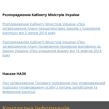
Розпорядження Кабінету Міністрів України
Розпорядження Кабінету Міністрів України «Про
затвердження плану першочергових заходів з подолання
корупції» від 2 липня 2014 року
Розпорядження Кабінету Міністрів України «Про
затвердження плану проведення перевірок відповідно до
Закону України «Про очищення влади» від 16 жовтня 2014
року
Накази НАЗК
Про затвердження Типового положення про уповноважений
підрозділ (уповноважену особу) з питань запобігання та
виявлення корупції
Контактна інформація