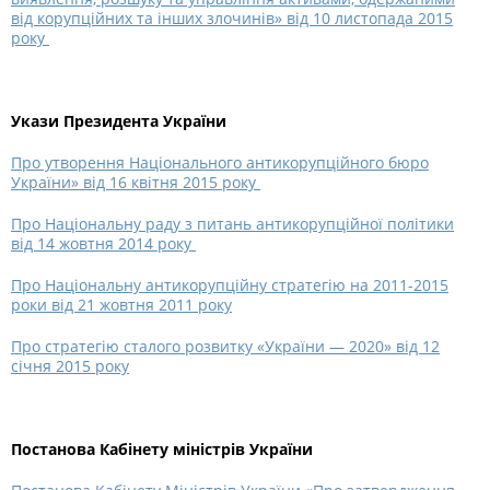
від корупційних та інших злочинів» від 10 листопада 2015
року
Укази Президента України
Про утворення Національного антикорупційного бюро
України» від 16 квітня 2015 року
Про Національну раду з питань антикорупційної політики
від 14 жовтня 2014 року
Про Національну антикорупційну стратегію на 2011-2015
роки від 21 жовтня 2011 року
Про стратегію сталого розвитку «України — 2020» від 12
січня 2015 року
Постанова Кабінету міністрів України