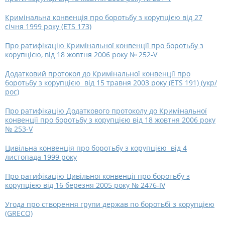
Кримінальна конвенція про боротьбу з корупцією від 27
січня 1999 року (ETS 173)
Про ратифікацію Кримінальної конвенції про боротьбу з
корупцією, від 18 жовтня 2006 року № 252-V
Додатковий протокол до Кримінальної конвенції про
боротьбу з корупцією від 15 травня 2003 року (ETS 191) (укр/
рос)
Про ратифікацію Додаткового протоколу до Кримінальної
конвенції про боротьбу з корупцією від 18 жовтня 2006 року
№ 253-V
Цивільна конвенція про боротьбу з корупцією від 4
листопада 1999 року
Про ратифікацію Цивільної конвенції про боротьбу з
корупцією від 16 березня 2005 року № 2476-IV
Угода про створення групи держав по боротьбі з корупцією
(GRECO)