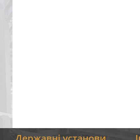
я
Державні установи