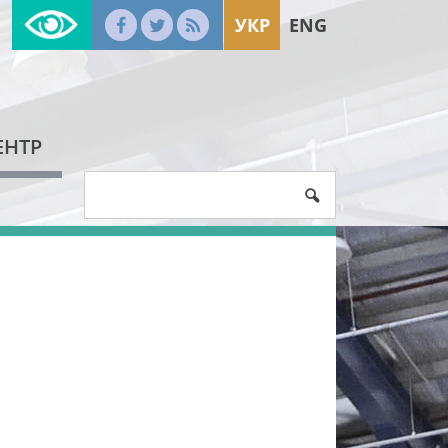
УКР
ENG
ЕНТР