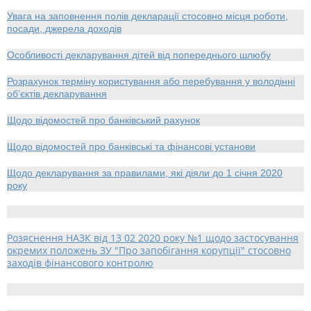
Увага на заповнення полів декларації стосовно місця роботи,
посади, джерела доходів
Особливості декларування дітей від попереднього шлюбу
Розрахунок терміну користування або перебування у володінні
об’єктів декларування
Щодо відомостей про банківський рахунок
Щодо відомостей про банківські та фінансові установи
Щодо декларування за правилами, які діяли до 1 січня 2020
року
Розяснення НАЗК від 13 02 2020 року №1 щодо застосування
окремих положень ЗУ "Про запобігання корупції" стосовно
заходів фінансового контролю