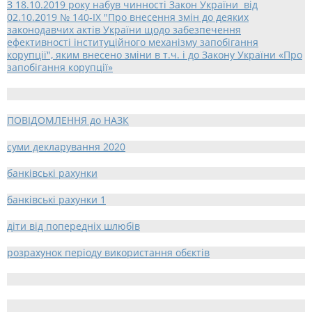
З 18.10.2019 року набув чинності Закон України від
02.10.2019 № 140-IX "Про внесення змін до деяких
законодавчих актів України щодо забезпечення
ефективності інституційного механізму запобігання
корупції", яким внесено зміни в т.ч. і до Закону України «Про
запобігання корупції»
ПОВІДОМЛЕННЯ до НАЗК
суми декларування 2020
банківські рахунки
банківські рахунки 1
діти від попередніх шлюбів
розрахунок періоду використання обєктів