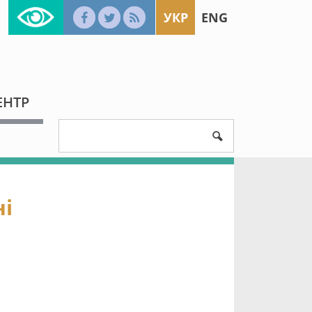
УКР
ENG
ЕНТР
ні