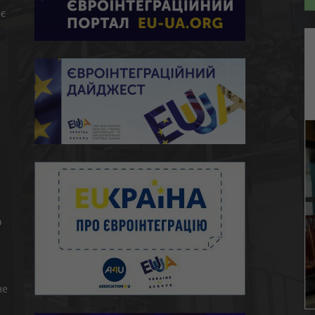
є
ю
о
не