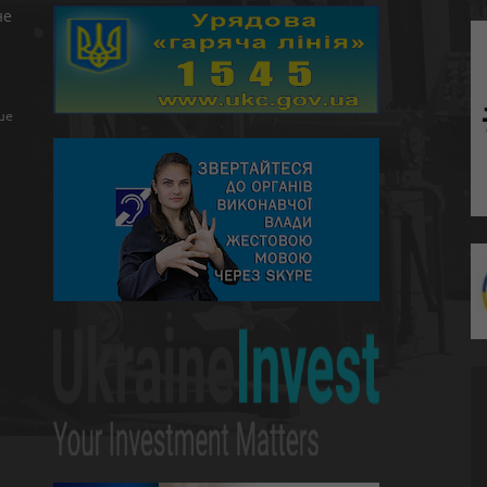
не
ше