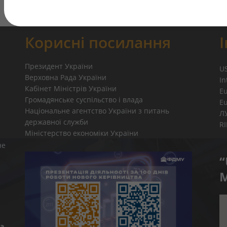
Корисні посилання
Президент України
U
Верховна Рада України
In
Кабінет Міністрів України
E
Громадянське суспільство і влада
E
Національне агентство України з питань
Л
державної служби
R
Міністерство економіки України
не
“
M
а