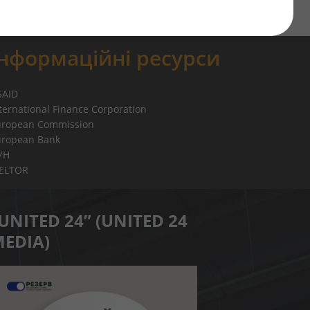
Інформаційні ресурси
SAID
ternational Finance Corporation
uropean Commission
uropean Bank
УН
IELTOR
UNITED 24” (UNITED 24
EDIA)