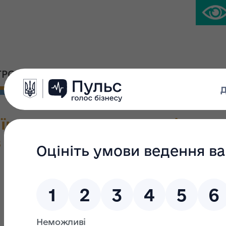
ГРОМАДСЬКА ПЛАТФОРМА
ПРЕС-ЦЕНТР
їни «Про внесення змін до 
в України (щодо спрощення 