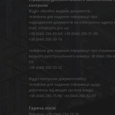
контролю
Відділ обробки вхідних документів :
телефони для надання інформації про
надходження документів на електронну адресу 
mail: info@spfu.gov.ua:
+38 (044) 286-69-63; +38 (044) 200-31-90;
+38 (044) 200-30-16
телефони для надання інформації про отриман
вхідного реєстраційнного номера: 38 (044) 286-6
63;
+38 (044) 200-33-32
Відділ контролю документообігу:
телефони для надання інформації щодо
дорученнь від вищих органів влади:
+38 (044) 286-75-9
(044) 200-32-83
0; +38
Гаряча лінія:
Телефон: +38 (044) 254 29 76;