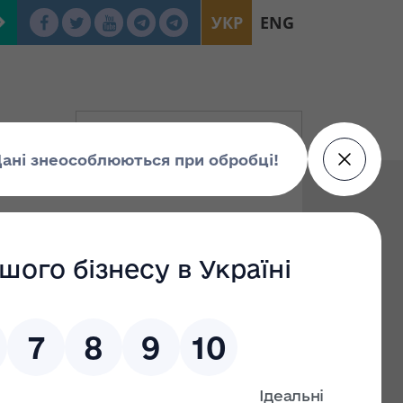
УКР
ENG
деяких
процесу