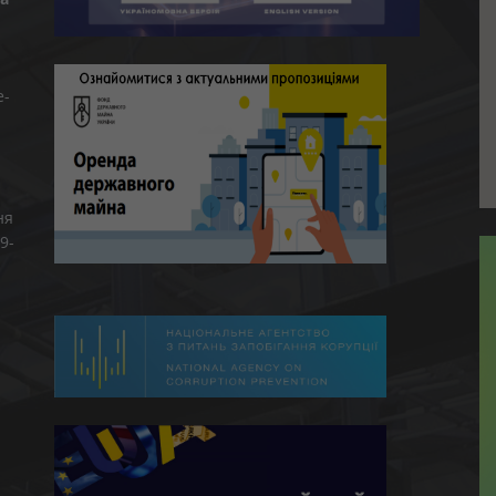
e-
ня
9-