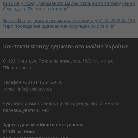
ризиків у Фонді державного майна України та затвердження
її складу та Положення про неї"
Наказ Фонду державного майна України від 31.01.2025 № 158
"Про проведення оцінювання корупційних ризиків"
Контакти Фонду державного майна України:
01133, Kиїв, вул. Генерала Алмазова, 18/9 (ст. метро
"Печерська")
Телефон:+38 (044) 254-29-76
Сукупний розмір файлів, що вкладені до листа, не має
перевищувати 11 Мб
Адреса для офіційного листування:
01133, м. Київ,