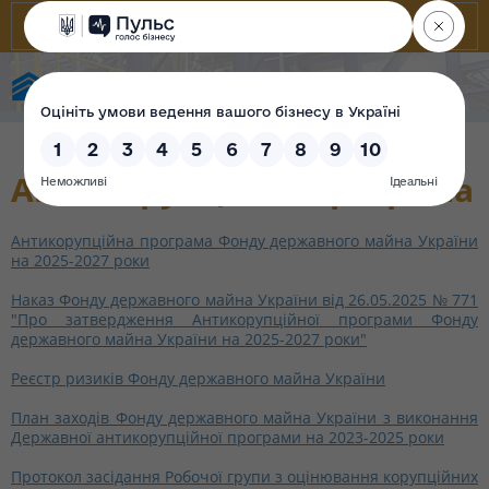
Фонд державного майна України
Антикорупційна програма
Антикорупційна програма Фонду державного майна України
на 2025-2027 роки
Наказ Фонду державного майна України від 26.05.2025 № 771
"Про затвердження Антикорупційної програми Фонду
державного майна України на 2025-2027 роки"
Реєстр ризиків Фонду державного майна України
План заходів Фонду державного майна України з виконання
Державної антикорупційної програми на 2023-2025 роки
Протокол засідання Робочої групи з оцінювання корупційних