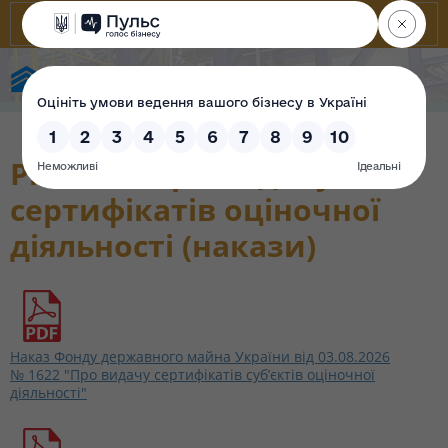
Фонд державного майна України
Рішення про видачу
сертифікатів оціночної
діяльності (накази)
Наказ Фонду державного майна України від 03.08.2026
№ 1622 "Про видачу сертифікатів суб’єктів оціночної
діяльності"