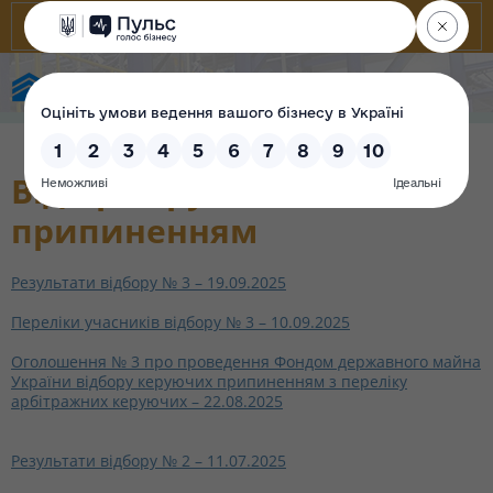
Фонд державного майна України
Відбір керуючих
припиненням
Результати відбору № 3 – 19.09.2025
Переліки учасників відбору № 3 – 10.09.2025
Оголошення № 3 про проведення Фондом державного майна
України відбору керуючих припиненням з переліку
арбітражних керуючих – 22.08.2025
Результати відбору № 2 – 11.07.2025