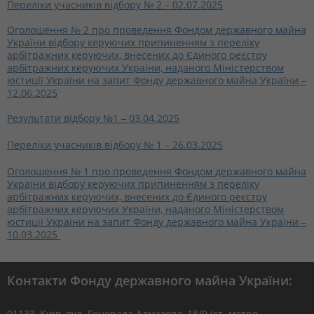
Переліки учасників відбору № 2 – 02.07.2025
Оголошення № 2 про проведення Фондом державного майна
України відбору керуючих припиненням з переліку
арбітражних керуючих, внесених до Єдиного реєстру
арбітражних керуючих України, наданого Міністерством
юстиції України на запит Фонду державного майна України –
12.06.2025
Результати відбору №1 – 03.04.2025
Переліки учасників відбору № 1 – 26.03.2025
Оголошення № 1 про проведення Фондом державного майна
України відбору керуючих припиненням з переліку
арбітражних керуючих, внесених до Єдиного реєстру
арбітражних керуючих України, наданого Міністерством
юстиції України на запит Фонду державного майна України –
10.03.2025
Контакти Фонду державного майна України:
01133, Kиїв, вул. Генерала Алмазова, 18/9 (ст. метро