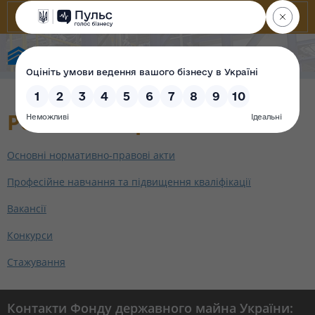
Фонд державного майна України
Робота з персоналом
Основні нормативно-правові акти
Професійне навчання та підвищення кваліфікації
Вакансії
Конкурси
Стажування
Контакти Фонду державного майна України: