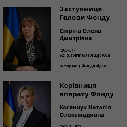
Заступниця
Голови Фонду
Спіріна Олена
Дмитрівна
(200-31-
52)
o.spirina@spfu.gov.ua
Інформаційна довідка
Керівниця
апарату Фонду
Косянчук Наталія
Олександрівна
(200-34-57)