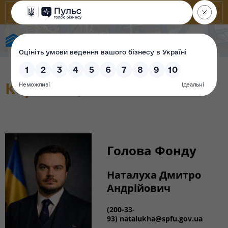
Фонд державного майна України
Керівництво
Голова Фонду
Наталуха Дмитро
Андрійович
(200-33-
93) natalukha@spfu.gov.ua