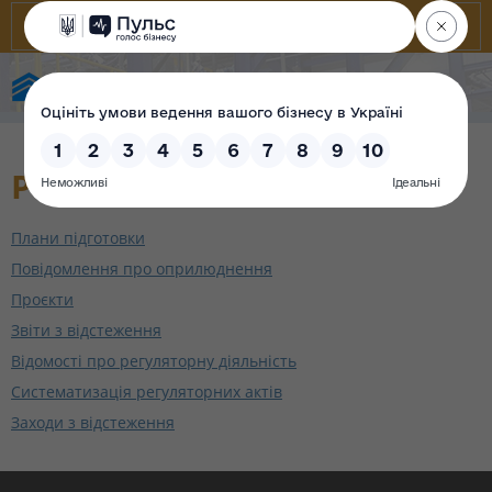
Фонд державного майна України
Регуляторні акти
Плани підготовки
Повідомлення про оприлюднення
Проєкти
Звіти з відстеження
Відомості про регуляторну діяльність
Систематизація регуляторних актів
Заходи з відстеження