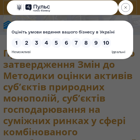
Фонд державного майна України
Проект наказу ФДМУ «Про
затвердження Змін до
Методики оцінки активів
суб’єктів природних
монополій, суб’єктів
господарювання на
суміжних ринках у сфері
комбінованого