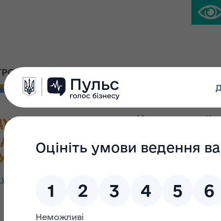
ГРОМАДСЬКА ПЛАТФОРМА
ПРЕС-ЦЕНТР
ду державного майна Украї
 до деяких нормативно-прав
України»
 України «Про затвердження змін до деяких нормативно-