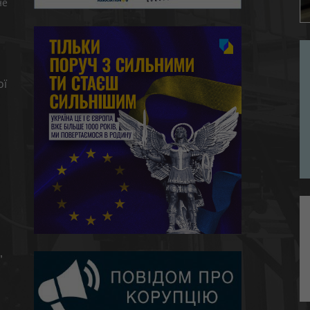
не
ої
,