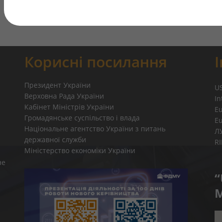
Корисні посилання
Президент України
U
Верховна Рада України
In
Кабінет Міністрів України
E
Громадянське суспільство і влада
E
Національне агентство України з питань
Л
державної служби
R
Міністерство економіки України
не
“
M