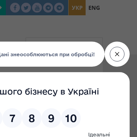
УКР
ENG
ни «Про
ових актів Фонду
правових актів Фонду державного майна