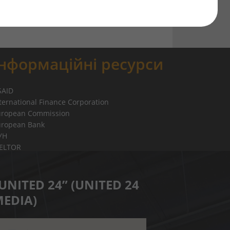
Інформаційні ресурси
SAID
ternational Finance Corporation
uropean Commission
uropean Bank
УН
IELTOR
UNITED 24” (UNITED 24
EDIA)