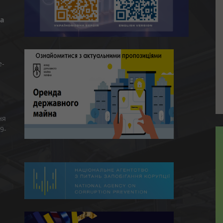
а
e-
ня
9-