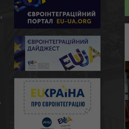
є
ю
о