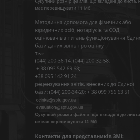
Сукупний розмір файлів, що вкладені до листа, 
має перевищувати 11 Мб
Методична допомога для фізичних або
юридичних осіб, нотаріусів та СОД,
оцінювачів з питань функціонування Єдин
бази даних звітів про оцінку
Тел:
(044) 200-36-14; (044) 200-32-58;
+ 38 093 542 69 68;
+38 095 142 91 24
рецензування звітів, внесених до Єдиної
бази: (044) 200-34-20; + 38 099 756 63 51
Сукупний розмір файлів, що вкладені до листа
не має перевищувати 11 Мб
Контакти для представників ЗМІ: