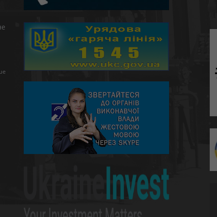
не
ше