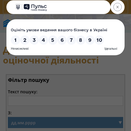
Фонд державного майна України
Діяльність суб`єктів
оціночної діяльності
Фільтр пошуку
Текст пошуку:
З: