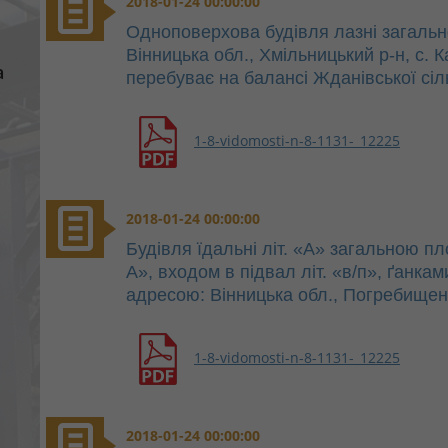
2018-01-24 00:00:00
Одноповерхова будівля лазні загаль
Вінницька обл., Хмільницький р-н, с. 
а
перебуває на балансі Жданівської сіл
1-8-vidomosti-n-8-1131-_12225
2018-01-24 00:00:00
Будівля їдальні літ. «А» загальною пл
А», входом в підвал літ. «в/п», ґанка
адресою: Вінницька обл., Погребищенсь
1-8-vidomosti-n-8-1131-_12225
2018-01-24 00:00:00