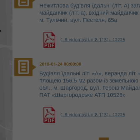
Нежитлова будівля їдальні (літ. А) з
майданчик (літ. а), вхідний майданчик 
м. Тульчин, вул. Пестеля, 65а
ь
1-8-vidomosti-n-8-1131-_12225
2018-01-24 00:00:00
Будівля їдальні літ. «А», веранда літ.
площею 156,5 м2 разом із земельною 
обл., м. Шаргород, вул. Героїв Майда
ПАТ «Шаргородське АТП 10528»
1-8-vidomosti-n-8-1131-_12225