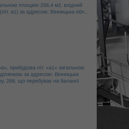
агальною площею 256,4 м2, вхідний
(літ. а1) за адресою: Вінницька обл.,
 «а», прибудова літ. «а1» загальною
ділянкою за адресою: Вінницька
ну, 288, що перебуває на балансі