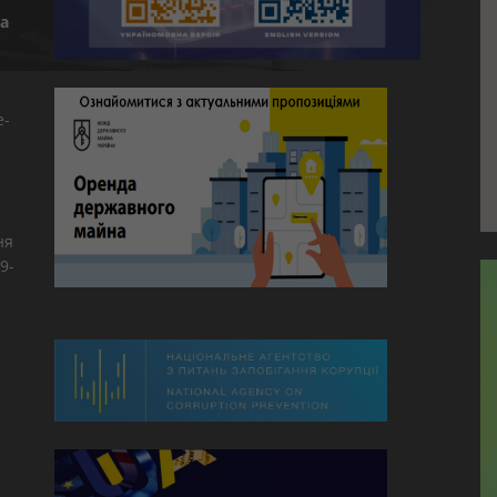
а
e-
ня
9-