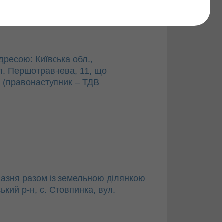
Знайти
адресою: Київська обл.,
ул. Першотравнева, 11, що
 (правонаступник – ТДВ
лазня разом із земельною ділянкою
кий р-н, с. Стовпинка, вул.