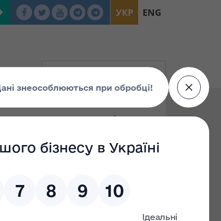
УКР
ENG
ктронних аукціонах
По: