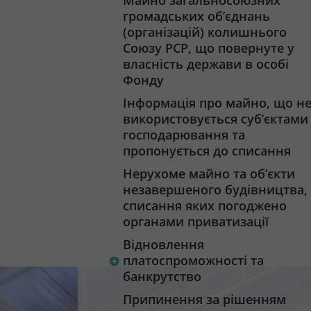
Майно загальносоюзних
громадських об’єднань
(організацій) колишнього
Союзу РСР, що повернуте у
власність держави в особі
Фонду
Інформація про майно, що н
використовується суб’єктами
господарювання та
пропонується до списання
Нерухоме майно та об’єкти
незавершеного будівництва,
списання яких погоджено
органами приватизації
Відновлення
платоспроможності та
банкрутство
Припинення за рішенням