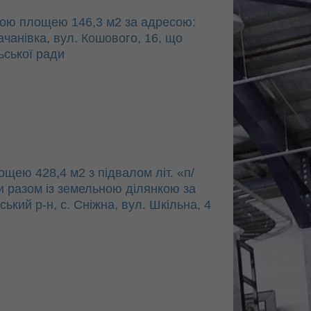
ною площею 146,3 м2 за адресою:
Качанівка, вул. Кошового, 16, що
ьської ради
ощею 428,4 м2 з підвалом літ. «п/
ми разом із земельною ділянкою за
кий р-н, с. Сніжна, вул. Шкільна, 4