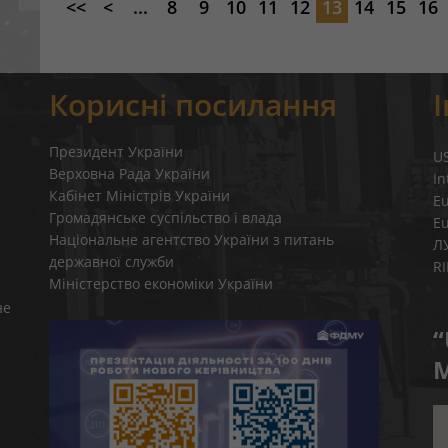
<<
<
...
8
9
10
11
12
13
14
15
16
Корисні посилання
Президент України
U
Верховна Рада України
In
Кабінет Міністрів України
E
Громадянське суспільство і влада
E
Національне агентство України з питань
Л
державної служби
R
Міністерство економіки України
не
“
M