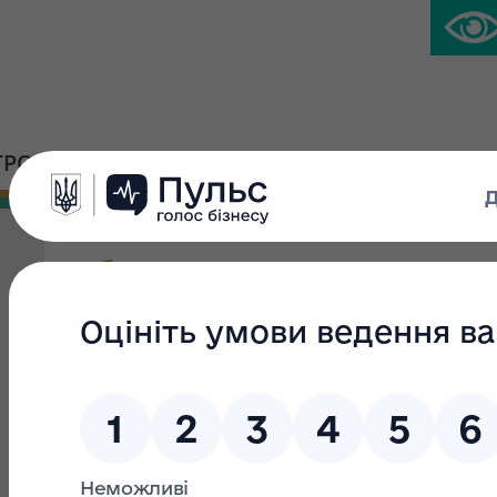
ГРОМАДСЬКА ПЛАТФОРМА
ПРЕС-ЦЕНТР
Об’єкти продажу на еле
Фільтр пошуку
Текст пошуку:
З: