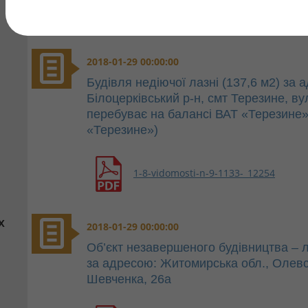
2018-01-29 00:00:00
Будівля недіючої лазні (137,6 м2) за 
Білоцерківський р-н, смт Терезине, в
перебуває на балансі ВАТ «Терезине»
«Терезине»)
1-8-vidomosti-n-9-1133-_12254
х
2018-01-29 00:00:00
Об’єкт незавершеного будівництва – 
за адресою: Житомирська обл., Олевсь
Шевченка, 26а