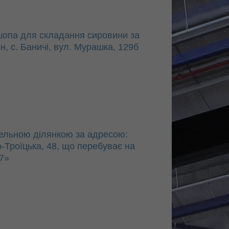
шопа для складання сировини за
н, с. Баничі, вул. Мурашка, 129б
мельною ділянкою за адресою:
о-Троїцька, 48, що перебуває на
7»