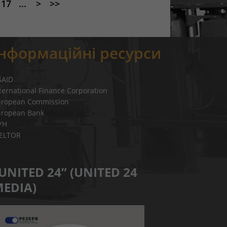
17
...
>
>>
Інформаційні ресурси
SAID
ternational Finance Corporation
uropean Commission
uropean Bank
УН
IELTOR
UNITED 24” (UNITED 24
EDIA)