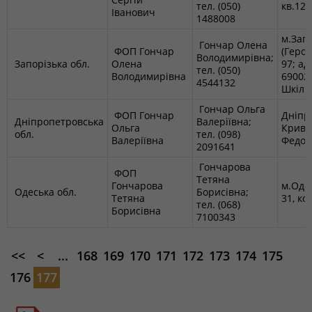
тел. (050)
кв.121
Іванович
1488008
м.Зап
Гончар Олена
ФОП Гончар
(Герої
Володимирівна;
Запорізька обл.
Олена
97; ад
тел. (050)
Володимирівна
69002,
4544132
Шкільн
Гончар Ольга
ФОП Гончар
Дніпро
Дніпропетровська
Валеріївна;
Ольга
Криви
обл.
тел. (098)
Валеріївна
Федора
2091641
Гончарова
ФОП
Тетяна
Гончарова
м.Одес
Одеська обл.
Борисівна;
Тетяна
31, ко
тел. (068)
Борисівна
7100343
<<
<
...
168
169
170
171
172
173
174
175
176
177