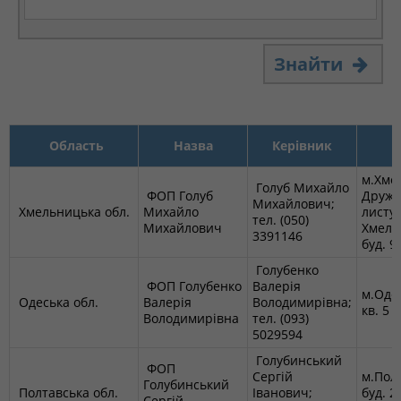
Знайти
Область
Назва
Керівник
м.Хме
Голуб Михайло
ФОП Голуб
Дружби
Михайлович;
Хмельницька обл.
Михайло
листув
тел. (050)
Михайлович
Хмельн
3391146
буд. 9
Голубенко
ФОП Голубенко
Валерія
м.Одес
Одеська обл.
Валерія
Володимирівна;
кв. 5
Володимирівна
тел. (093)
5029594
Голубинський
ФОП
Сергій
м.Пол
Голубинський
Полтавська обл.
Іванович;
буд. 28
Сергій