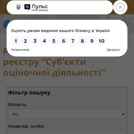
Фонд державного майна України
Розділ Державного
реєстру "Суб‘єкти
оціночної діяльності"
Фільтр пошуку
Область:
Назва юр. особи: