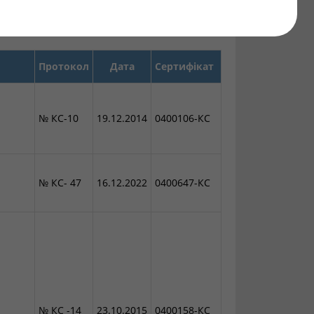
Знайти
о
Протокол
Дата
Сертифікат
№ КС-10
19.12.2014
0400106-КС
№ КС- 47
16.12.2022
0400647-КС
№ КС -14
23.10.2015
0400158-КС