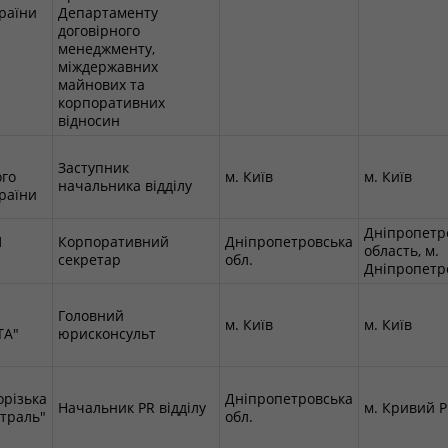
раїни
Департаменту
договірного
менеджменту,
міждержавних
майнових та
корпоративних
відносин
Заступник
го
м. Київ
м. Київ
начальника відділу
раїни
Дніпропетр
П
Корпоративний
Дніпропетровська
область, м.
секретар
обл.
Дніпропетр
Головний
м. Київ
м. Київ
ТА"
юрисконсульт
орізька
Дніпропетровська
Начальник PR відділу
м. Кривий Р
траль"
обл.