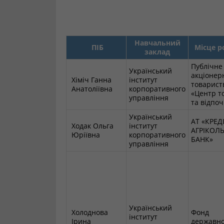
Навчальний
ПІБ
Місце р
заклад
Публічне
Український
акціонер
Хіміч Ганна
інститут
товарист
Анатоліївна
корпоративного
«Центр то
управління
та відпо
Український
АТ «КРЕД
Ходак Ольга
інститут
АГРІКОЛ
Юріївна
корпоративного
БАНК»
управління
Український
Холоднова
Фонд
інститут
Ірина
державно