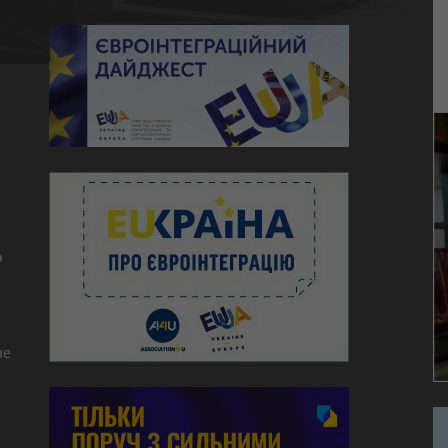
ю
о
не