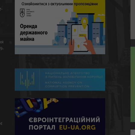
e-
ня
9-
є