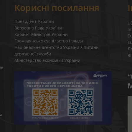
Корисні посилання
Президент України
U
Верховна Рада України
In
Кабінет Міністрів України
E
Громадянське суспільство і влада
E
Національне агентство України з питань
Л
державної служби
R
Міністерство економіки України
не
“
M
а