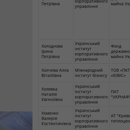
корпоративного
Петрівна
майна Ук
управління
Український
Холоднова
Фонд
інститут
Ірина
державно
корпоративного
Петрівна
майна Ук
управління
Холчева Алла
Міжнародний
ТОВ «ПК
Віталіївна
інститут бізнесу
«ЮВІС»
Український
Холявка
інститут
ПАТ
Наталія
корпоративного
"УКРНАФ
Євгеніївна
управління
Український
Хоменко
інститут
АТ "Крив
Валерія
корпоративного
теплоцен
Костянтинівна
управління