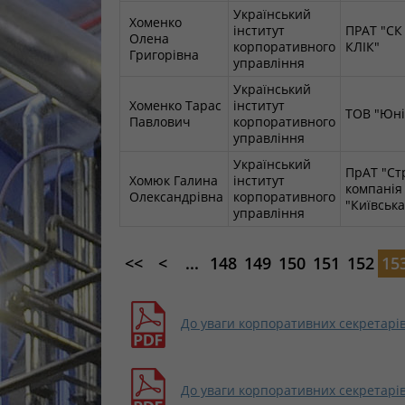
Український
Хоменко
інститут
ПРАТ "СК
Олена
корпоративного
КЛІК"
Григорівна
управління
Український
Хоменко Тарас
інститут
ТОВ "Юні
Павлович
корпоративного
управління
Український
ПрАТ "Ст
Хомюк Галина
інститут
компанія
Олександрівна
корпоративного
"Київська
управління
<<
<
...
148
149
150
151
152
15
До уваги корпоративних секретарів.
До уваги корпоративних секретарів