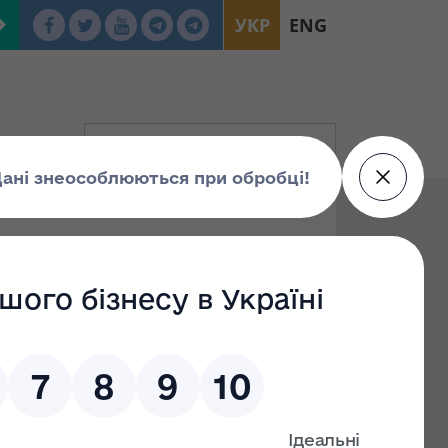
УКР
ENG
це роботи: