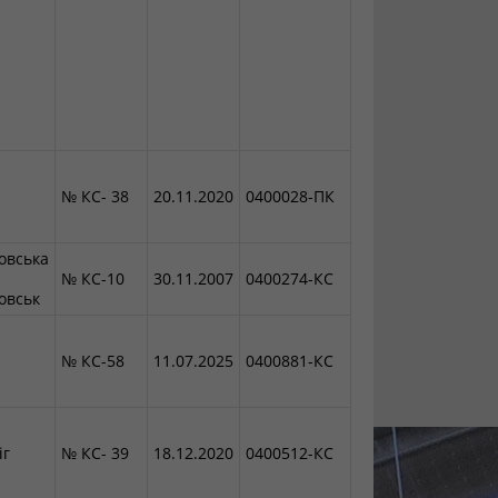
№ КС- 38
20.11.2020
0400028-ПК
овська
№ КС-10
30.11.2007
0400274-КС
овськ
№ КС-58
11.07.2025
0400881-КС
іг
№ КС- 39
18.12.2020
0400512-КС