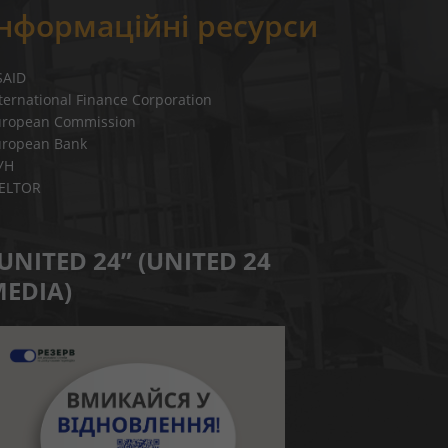
Інформаційні ресурси
SAID
ternational Finance Corporation
uropean Commission
uropean Bank
УН
IELTOR
UNITED 24” (UNITED 24
EDIA)