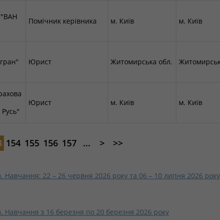
 "ВАН
Помічник керівника
м. Київ
м. Київ
гран"
Юрист
Житомирська обл.
Житомирськ
рахова
Юрист
м. Київ
м. Київ
 Русь"
3
154
155
156
157
...
>
>>
 Навчання: 22 – 26 червня 2026 року та 06 – 10 липня 2026 року
. Навчання з 16 березня по 20 березня 2026 року