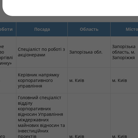
оботи
Посада
Область
Міст
не
Запорізька
Спеціаліст по роботі з
во
Запорізька обл.
область, м.
акціонерами
ргівлі
Запоріжжя
чинку»
І
Керівник напрямку
Ь
корпоративного
м. Київ
м. Київ
управління
Головний спеціаліст
відділу
корпоративних
відносин Управління
міждержавних
майнових відносин та
інвестиційних
го
проектів
м. Київ
м. Київ