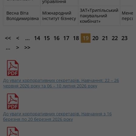
управління
ЗАТ«Трипільський
Весна Віта
Міжнародний
Менед
пакувальний
Володимирівна
інститут бізнесу
персо
комбінат»
<<
<
...
14
15
16
17
18
19
20
21
22
23
...
>
>>
До уваги корпоративних секретарів. Навчання: 22 – 26
червня 2026 року та 06 – 10 липня 2026 року
До уваги корпоративних секретарів. Навчання з 16
березня по 20 березня 2026 року