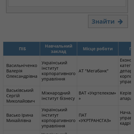
Знайти
Навчальний
ПІБ
Місце роботи
П
заклад
Економ
Український
Васильніченко
катего
інститут
Валерія
АТ "Мегабанк"
депар
корпоративного
Олександрівна
корпо
управління
управ
Васьківський
Міжнародний
ВАТ «Укртелеком»
Керів
Сергій
інститут бізнесу
»
апарат
Миколайович
Український
Начал
Васько Ірина
інститут
ПАТ
управ
Михайлівна
корпоративного
«УКРТРАНСГАЗ»
кадрів
управління