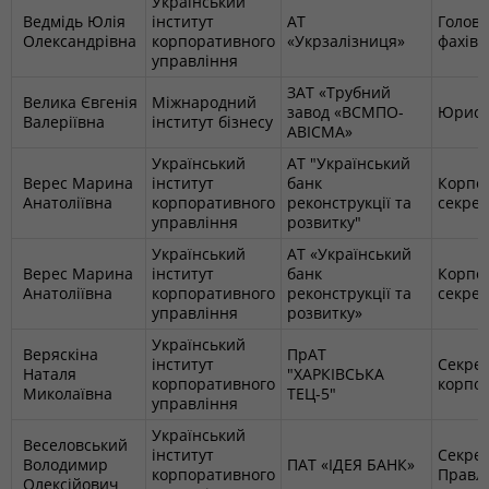
Український
Ведмідь Юлія
інститут
АТ
Голов
Олександрівна
корпоративного
«Укрзалізниця»
фахіве
управління
ЗАТ «Трубний
Велика Євгенія
Міжнародний
завод «ВСМПО-
Юриск
Валеріївна
інститут бізнесу
АВІСМА»
Український
АТ "Український
Верес Марина
інститут
банк
Корпо
Анатоліївна
корпоративного
реконструкції та
секре
управління
розвитку"
Український
АТ «Український
Верес Марина
інститут
банк
Корпо
Анатоліївна
корпоративного
реконструкції та
секре
управління
розвитку»
Український
Веряскіна
ПрАТ
інститут
Секре
Наталя
"ХАРКІВСЬКА
корпоративного
корпо
Миколаївна
ТЕЦ-5"
управління
Український
Веселовський
інститут
Секре
Володимир
ПАТ «ІДЕЯ БАНК»
корпоративного
Правл
Олексійович