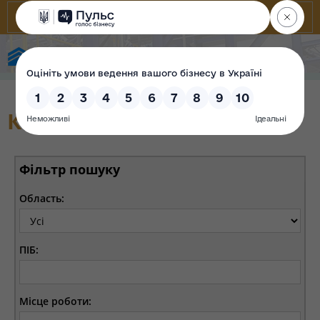
Фонд державного майна України
Корпоративні секретарі
Фільтр пошуку
Область:
ПІБ:
Місце роботи: