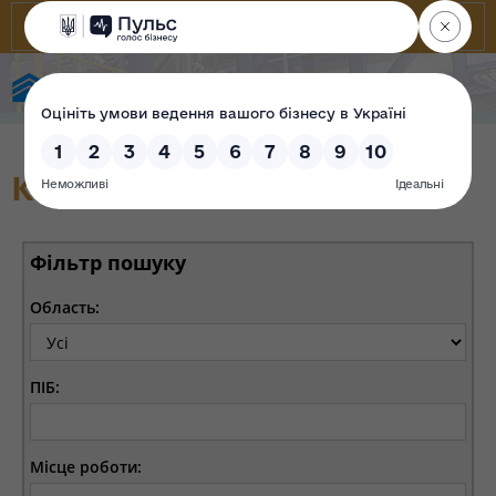
Фонд державного майна України
Корпоративні секретарі
Фільтр пошуку
Область:
ПІБ:
Місце роботи: