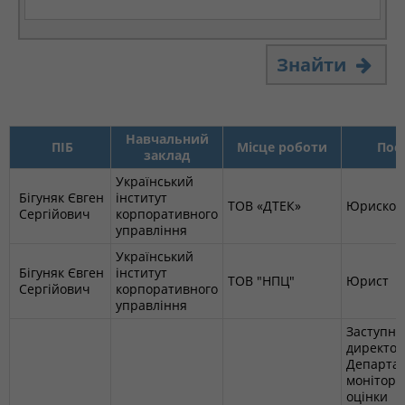
Знайти
Навчальний
ПІБ
Місце роботи
Пос
заклад
Український
Бігуняк Євген
інститут
ТОВ «ДТЕК»
Юрискон
Сергійович
корпоративного
управління
Український
Бігуняк Євген
інститут
ТОВ "НПЦ"
Юрист
Сергійович
корпоративного
управління
Заступни
директор
Департа
монітори
оцінки