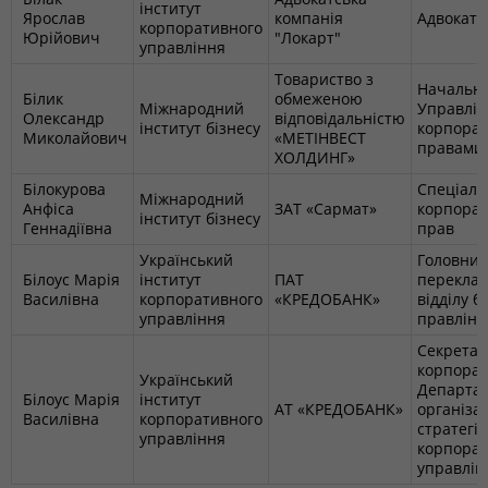
інститут
Ярослав
компанія
Адвокат
корпоративного
Юрійович
"Локарт"
управління
Товариство з
Начальн
Білик
обмеженою
Міжнародний
Управлін
Олександр
відповідальністю
інститут бізнесу
корпора
Миколайович
«МЕТІНВЕСТ
правами
ХОЛДИНГ»
Білокурова
Спеціаліс
Міжнародний
Анфіса
ЗАТ «Сармат»
корпора
інститут бізнесу
Геннадіївна
прав
Український
Головни
Білоус Марія
інститут
ПАТ
перекла
Василівна
корпоративного
«КРЕДОБАНК»
відділу 
управління
правлінн
Секретар
корпора
Український
Департа
Білоус Марія
інститут
АТ «КРЕДОБАНК»
організац
Василівна
корпоративного
стратегії
управління
корпорат
управлін