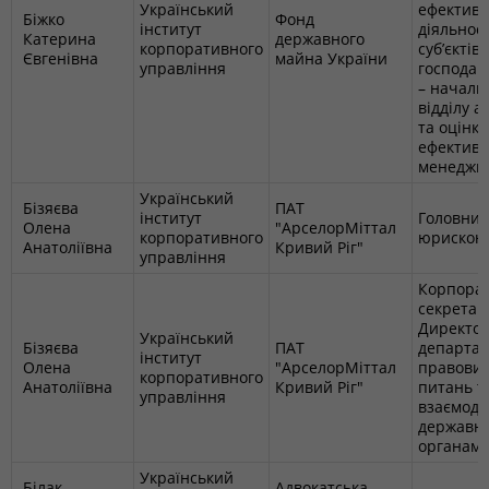
Український
ефективн
Біжко
Фонд
інститут
діяльност
Катерина
державного
корпоративного
суб’єктів
Євгенівна
майна України
управління
господа
– началь
відділу а
та оцінки
ефективн
менеджм
Український
Бізяєва
ПАТ
інститут
Головни
Олена
"АрселорМіттал
корпоративного
юрискон
Анатоліївна
Кривий Ріг"
управління
Корпора
секретар
Директо
Український
Бізяєва
ПАТ
департам
інститут
Олена
"АрселорМіттал
правови
корпоративного
Анатоліївна
Кривий Ріг"
питань т
управління
взаємодії
державн
органам
Український
Білак
Адвокатська