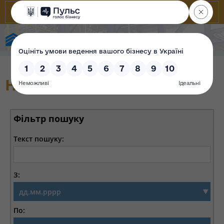
Фонд державного майна України
Новини
Фільтр пошуку
Текст пошуку:
З:
По: