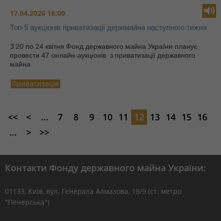
17.04.2026 16:00
Топ-5 аукціонів приватизації держмайна наступного тижня
З 20 по 24 квітня Фонд державного майна України планує
провести 47 онлайн-аукціонів з приватизації державного
майна
Приватизація
<<
<
...
7
8
9
10
11
12
13
14
15
16
...
>
>>
Контакти Фонду державного майна України:
01133, Kиїв, вул. Генерала Алмазова, 18/9 (ст. метро
"Печерська")