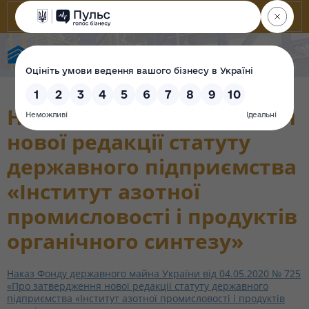
Фонд державного майна України
Наказ «Про затвердження
нової редакції статуту
державного підприємства
«Інститут азотної
промисловості і продуктів
органічного синтезу»
Наказ Фонду державного майна України від 04.05.2020 № 725
«Про затвердження нової редакції статуту державного
підприємства «Інститут азотної промисловості і продуктів