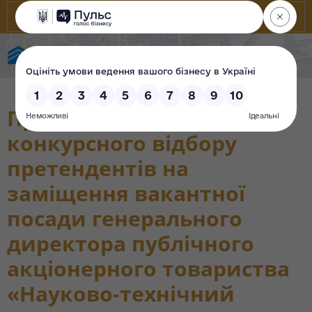
Фонд державного майна України
Про проведення
конкурсного відбору
претендентів на
заміщення вакантної
посади генерального
директора публічного
акціонерного товариства
«Науково-технічний