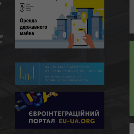
e-
ня
9-
є