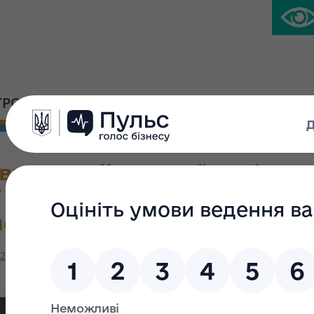
ГРОМАДСЬКА ПЛАТФОРМА
ПРЕС-ЦЕНТР
ного майна України від 12.0
ї з ліквідації державного п
нол""
.04.2021 № 613 "Про зміну складу комісії з ліквідації державног