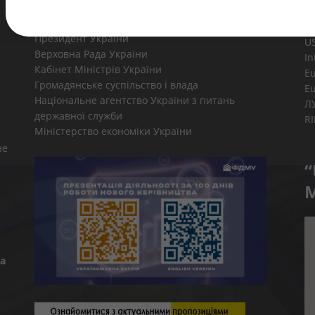
Корисні посилання
Президент України
U
Верховна Рада України
In
Кабінет Міністрів України
E
Громадянське суспільство і влада
E
Національне агентство України з питань
Л
державної служби
R
Міністерство економіки України
не
“
M
а