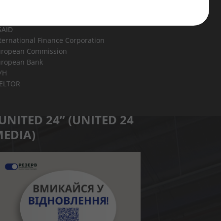
Інформаційні ресурси
SAID
ternational Finance Corporation
uropean Commission
uropean Bank
УН
IELTOR
UNITED 24” (UNITED 24
EDIA)