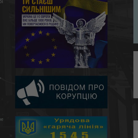
ої
,
не