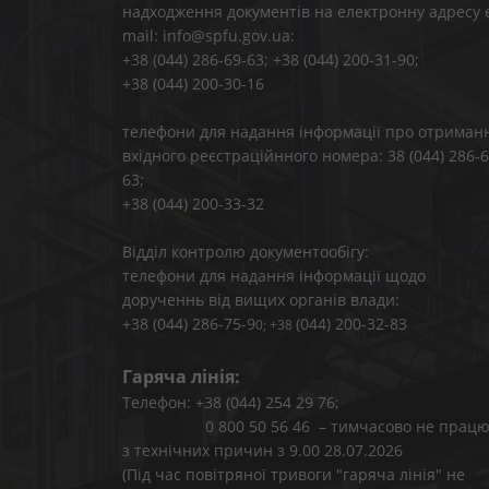
надходження документів на електронну адресу 
mail: info@spfu.gov.ua:
+38 (044) 286-69-63; +38 (044) 200-31-90;
+38 (044) 200-30-16
телефони для надання інформації про отриман
вхідного реєстраційнного номера: 38 (044) 286-6
63;
+38 (044) 200-33-32
Відділ контролю документообігу:
телефони для надання інформації щодо
дорученнь від вищих органів влади:
+38 (044) 286-75-9
(044) 200-32-83
0; +38
Гаряча лінія:
Телефон: +38 (044) 254 29 76;
0 800 50 56 46 – тимчасово не працю
з технічних причин з 9.00 28.07.2026
(Під час повітряної тривоги "гаряча лінія" не