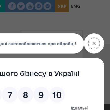
УКР
ENG
4.2021 № 613 "Про
ідприємства
о підприємства "Торговий дім "Етанол""