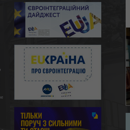
ю
о
не