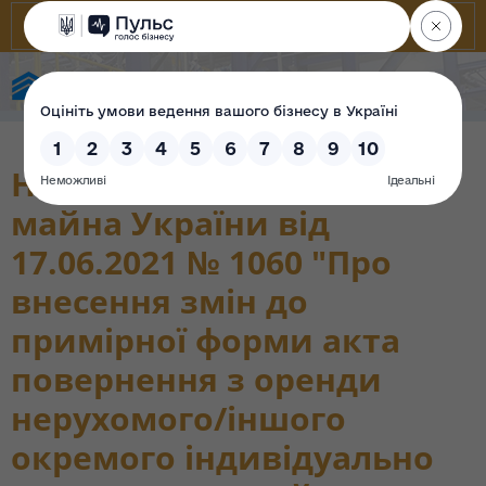
Фонд державного майна України
Наказ Фонду державного
майна України від
17.06.2021 № 1060 "Про
внесення змін до
примірної форми акта
повернення з оренди
нерухомого/іншого
окремого індивідуально