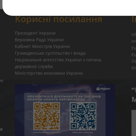
Корисні посилання
Президент України
U
Верховна Рада України
In
Кабінет Міністрів України
E
Громадянське суспільство і влада
E
Національне агентство України з питань
Л
державної служби
R
Міністерство економіки України
не
“
M
а