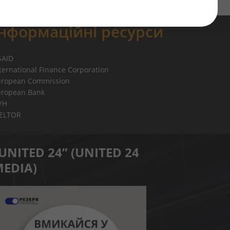
Інформаційні ресурси
SAID
ternational Finance Corporation
uropean Commission
uropean Bank
УН
IELTOR
UNITED 24” (UNITED 24
EDIA)