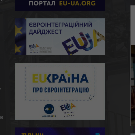
ю
о
не