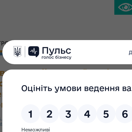
ГРОМАДСЬКА ПЛАТФОРМА
ПРЕС-ЦЕНТР
ного майна України від 12.
ного відбору претендентів
енерального директора Акц
овський Електровозобудівн
 12.10.2021 № 1811 «Про проведення конкурсного відбору п
иства «Дніпровський Електровозобудівний завод»