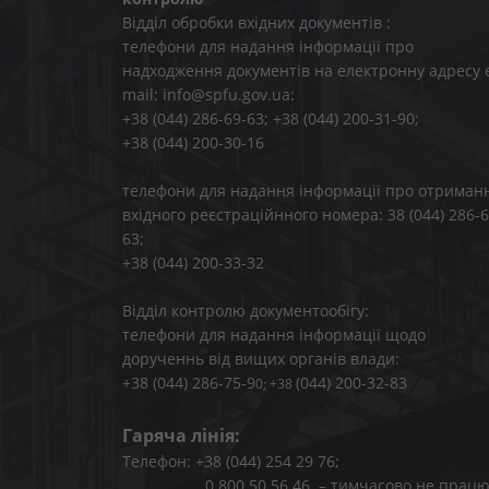
Відділ обробки вхідних документів :
телефони для надання інформації про
надходження документів на електронну адресу 
mail: info@spfu.gov.ua:
+38 (044) 286-69-63; +38 (044) 200-31-90;
+38 (044) 200-30-16
телефони для надання інформації про отриман
вхідного реєстраційнного номера: 38 (044) 286-6
63;
+38 (044) 200-33-32
Відділ контролю документообігу:
телефони для надання інформації щодо
дорученнь від вищих органів влади:
+38 (044) 286-75-9
(044) 200-32-83
0; +38
Гаряча лінія:
Телефон: +38 (044) 254 29 76;
0 800 50 56 46 – тимчасово не працю