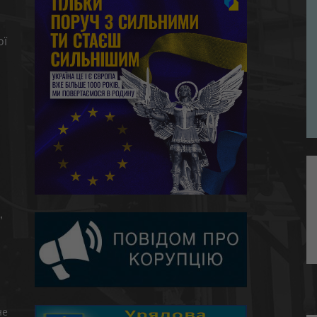
ої
,
не