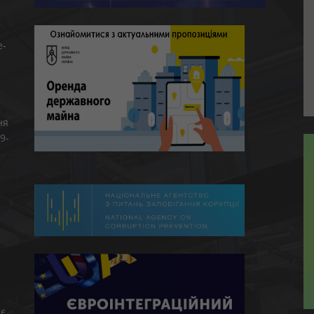
e-
ня
9-
є