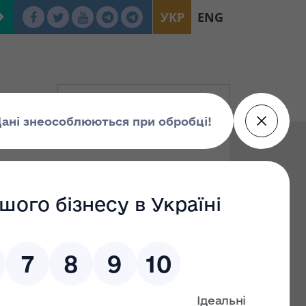
УКР
ENG
10.2021 № 1811 «Про
 на заміщення
іонерного
ий завод»
ретендентів на заміщення вакантної посади